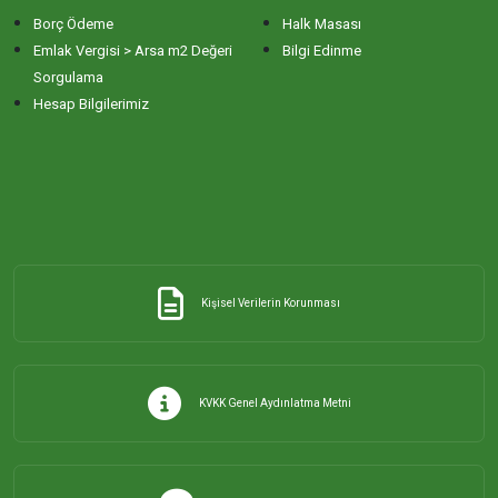
Borç Ödeme
Halk Masası
ERİKLİ MAHALLESİ
Emlak Vergisi > Arsa m2 Değeri
Bilgi Edinme
Sorgulama
Hesap Bilgilerimiz
ESKİZİRAATLİ MAHALLESİ
GÖLYAKA MAHALLESİ
GÜNAYDIN MAHALLESİ
Kişisel Verilerin Korunması
HACI YUSUF MAHALLESİ
HAYDAR ÇAVUŞ MAHALLESİ
KVKK Genel Aydınlatma Metni
HIDIRKÖY MAHALLESİ