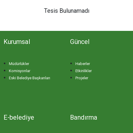
DERE MAHALLESİ
Tesis Bulunamadı
DOĞA MAHALLESİ
Kurumsal
Güncel
DOĞANPINAR MAHALLESİ
DOĞRUCA MAHALLESİ
Müdürlükler
Haberler
Komisyonlar
Etkinlikler
DUTLİMAN MAHALLESİ
Eski Belediye Başkanları
Projeler
EDİNCİK MAHALLESİ
EMRE MAHALLESİ
E-belediye
Bandırma
ERGİLİ MAHALLESİ