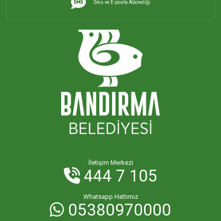
Sms ve E-posta Aboneliği
İHSANİYE MAHALLESİ
KAYACIK MAHALLESİ
KİRAZLI MAHALLESİ
KUŞCENNETİ MAHALLESİ
KÜLEFLİ MAHALLESİ
LEVENT MAHALLESİ
İletişim Merkezi
444 7 105
MAHBUBELER MAHALLESİ
Whatsapp Hattımız
05380970000
MİSAKÇA MAHALLESİ