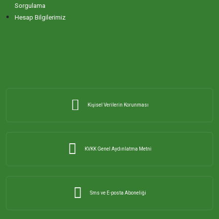
Sorgulama
Hesap Bilgilerimiz
Kişisel Verilerin Korunması
KVKK Genel Aydınlatma Metni
Sms ve E-posta Aboneliği