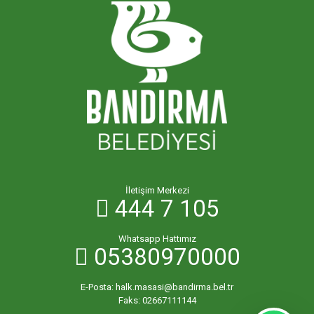
İletişim Merkezi
444 7 105
Whatsapp Hattımız
05380970000
E-Posta:
halk.masasi@bandirma.bel.tr
Faks:
02667111144