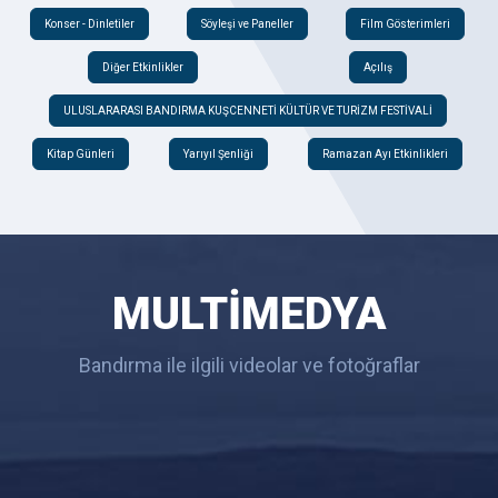
Konser - Dinletiler
Söyleşi ve Paneller
Film Gösterimleri
Diğer Etkinlikler
Açılış
ULUSLARARASI BANDIRMA KUŞCENNETİ KÜLTÜR VE TURİZM FESTİVALİ
Kitap Günleri
Yarıyıl Şenliği
Ramazan Ayı Etkinlikleri
MULTİMEDYA
Bandırma ile ilgili videolar ve fotoğraflar