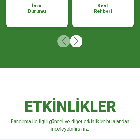
VERGİ ÖDEMELERİ DUYURUSU!
İmar
Kent
Durumu
Rehberi
2026 YILI KURBAN KESİM YERLERİ
ETKİNLİKLER
Bandırma ile ilgili güncel ve diğer etkinlikler bu alandan
inceleyebilirsiniz.