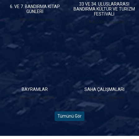
33 VE 34. ULUSLARARASI
6. VE 7. BANDIRMA KİTAP
BANDIRMA KÜLTÜR VE TURİZM
GÜNLERİ
FESTİVALİ
1 Ekim 2024 Pazartesi
3 Ekim 2024 Çarşamba
BAYRAMLAR
SAHA ÇALIŞMALARI
1 Ekim 2024 Pazartesi
1 Ekim 2024 Pazartesi
Tümünü Gör