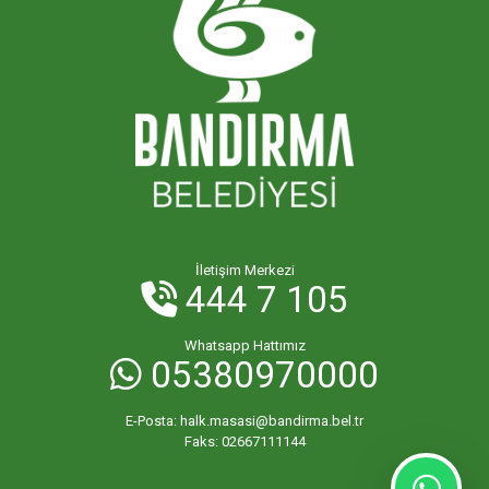
İletişim Merkezi
444 7 105
Whatsapp Hattımız
05380970000
E-Posta:
halk.masasi@bandirma.bel.tr
Faks:
02667111144