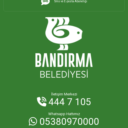
Sms ve E-posta Aboneliği
İHSANİYE MAHALLESİ
KAYACIK MAHALLESİ
KİRAZLI MAHALLESİ
KUŞCENNETİ MAHALLESİ
KÜLEFLİ MAHALLESİ
LEVENT MAHALLESİ
İletişim Merkezi
444 7 105
MAHBUBELER MAHALLESİ
Whatsapp Hattımız
05380970000
MİSAKÇA MAHALLESİ