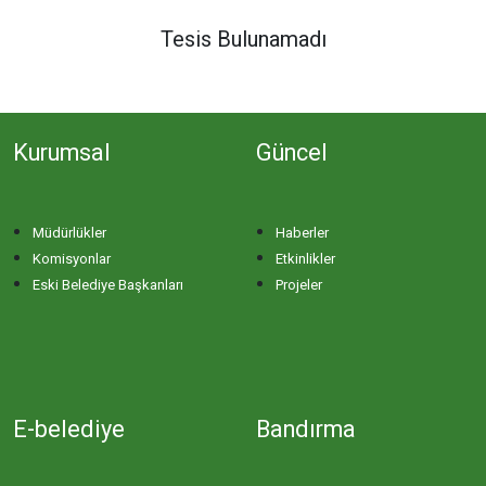
DERE MAHALLESİ
Tesis Bulunamadı
DOĞA MAHALLESİ
Kurumsal
Güncel
DOĞANPINAR MAHALLESİ
DOĞRUCA MAHALLESİ
Müdürlükler
Haberler
Komisyonlar
Etkinlikler
DUTLİMAN MAHALLESİ
Eski Belediye Başkanları
Projeler
EDİNCİK MAHALLESİ
EMRE MAHALLESİ
E-belediye
Bandırma
ERGİLİ MAHALLESİ