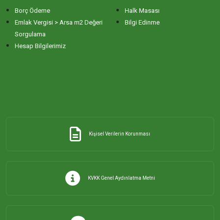
Borç Ödeme
Halk Masası
ERİKLİ MAHALLESİ
Emlak Vergisi > Arsa m2 Değeri
Bilgi Edinme
Sorgulama
Hesap Bilgilerimiz
ESKİZİRAATLİ MAHALLESİ
GÖLYAKA MAHALLESİ
GÜNAYDIN MAHALLESİ
Kişisel Verilerin Korunması
HACI YUSUF MAHALLESİ
HAYDAR ÇAVUŞ MAHALLESİ
KVKK Genel Aydınlatma Metni
HIDIRKÖY MAHALLESİ