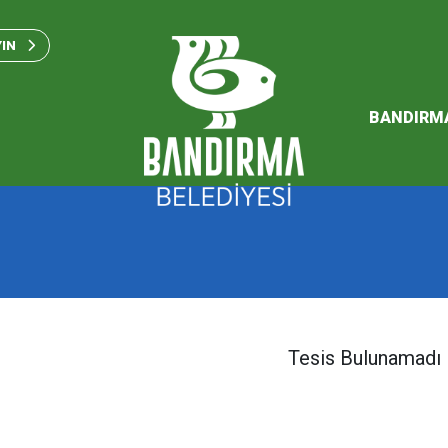
Bandırma Belediyesi Kam
Standartları 2023
YIN
SÜRDÜREBİLİR ENERJİ VE
EYLEM PLANI
BANDIRM
2026 Performans Progra
Tesis Bulunamadı