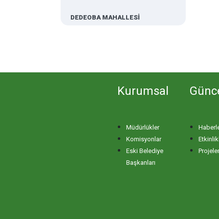
DEDEOBA MAHALLESİ
DERE MAHALLESİ
DOĞA MAHALLESİ
Kurumsal
Günc
DOĞANPINAR MAHALLESİ
Müdürlükler
Haberl
DOĞRUCA MAHALLESİ
Komisyonlar
Etkinlik
Eski Belediye
Projele
DUTLİMAN MAHALLESİ
Başkanları
EDİNCİK MAHALLESİ