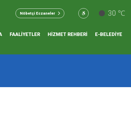
u Hizmet
30 ℃
Nöbetçi Eczaneler
 İKLİM
A
FAALİYETLER
HİZMET REHBERİ
E-BELEDİYE
mı