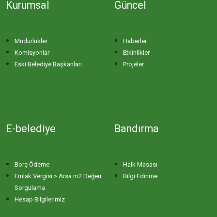
Kurumsal
Güncel
İHSANİYE MAHALLESİ
KAYACIK MAHALLESİ
Müdürlükler
Haberler
Komisyonlar
Etkinlikler
KİRAZLI MAHALLESİ
Eski Belediye Başkanları
Projeler
KUŞCENNETİ MAHALLESİ
KÜLEFLİ MAHALLESİ
E-belediye
Bandırma
LEVENT MAHALLESİ
Borç Ödeme
Halk Masası
MAHBUBELER MAHALLESİ
Emlak Vergisi > Arsa m2 Değeri
Bilgi Edinme
Sorgulama
Hesap Bilgilerimiz
MİSAKÇA MAHALLESİ