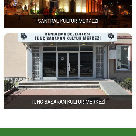
ERİKLİ MAHALLESİ
SANTRAL KÜLTÜR MERKEZİ
ESKİZİRAATLİ MAHALLESİ
GÖLYAKA MAHALLESİ
GÜNAYDIN MAHALLESİ
HACI YUSUF MAHALLESİ
TUNÇ BAŞARAN KÜLTÜR MERKEZİ
HAYDAR ÇAVUŞ MAHALLESİ
HIDIRKÖY MAHALLESİ