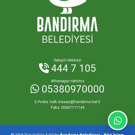
YENİ MAHALLESİ
YENİCE MAHALLESİ
YENİSIĞIRCI MAHALLESİ
İletişim Merkezi
444 7 105
YENİYENİCE MAHALLESİ
Whatsapp Hattımız
05380970000
YENİZİRAATLİ MAHALLESİ
E-Posta:
halk.masasi@bandirma.bel.tr
YEŞİLÇOMLU MAHALLESİ
Faks:
02667111144
KARAÇALILIK MAHALLESİ
© 2026 Tüm Hakları Saklıdır.
Bandırma Belediyesi - Bilgi İşlem