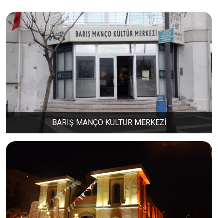
DERE MAHALLESİ
DOĞA MAHALLESİ
DOĞANPINAR MAHALLESİ
DOĞRUCA MAHALLESİ
BARIŞ MANÇO KÜLTÜR MERKEZİ
DUTLİMAN MAHALLESİ
EDİNCİK MAHALLESİ
EMRE MAHALLESİ
ERGİLİ MAHALLESİ