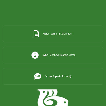
ORHANİYE MAHALLESİ
ÖMERLİ MAHALLESİ
Kişisel Verilerin Korunması
PAŞABAYIR MAHALLESİ
PAŞAKENT MAHALLESİ
KVKK Genel Aydınlatma Metni
PAŞAKONAK MAHALLESİ
Sms ve E-posta Aboneliği
PAŞAMESCİT MAHALLESİ
SUNULLAH MAHALLESİ
ŞİRİNÇAVUŞ MAHALLESİ