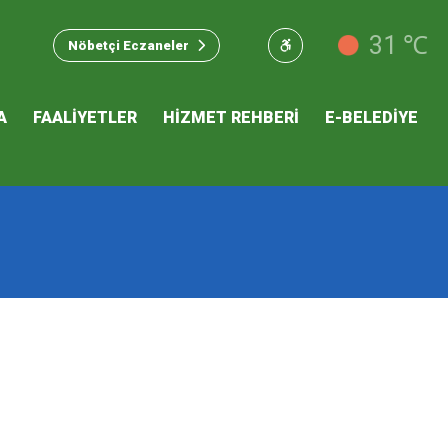
u Hizmet
31 ℃
Nöbetçi Eczaneler
 İKLİM
A
FAALİYETLER
HİZMET REHBERİ
E-BELEDİYE
mı