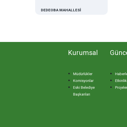
DEDEOBA MAHALLESİ
DERE MAHALLESİ
DOĞA MAHALLESİ
Kurumsal
Günc
DOĞANPINAR MAHALLESİ
Müdürlükler
Haberl
DOĞRUCA MAHALLESİ
Komisyonlar
Etkinlik
Eski Belediye
Projele
DUTLİMAN MAHALLESİ
Başkanları
EDİNCİK MAHALLESİ