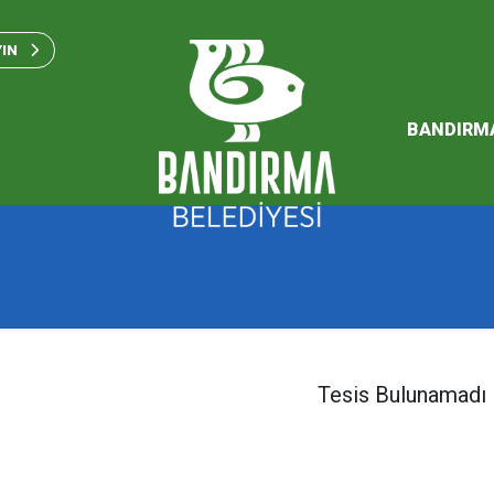
Bandırma Belediyesi Kam
Standartları 2023
YIN
SÜRDÜREBİLİR ENERJİ VE
EYLEM PLANI
BANDIRM
2026 Performans Progra
Tesis Bulunamadı