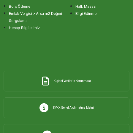
Borç Ödeme
Halk Masası
ERİKLİ MAHALLESİ
Emlak Vergisi > Arsa m2 Değeri
Bilgi Edinme
Sorgulama
Hesap Bilgilerimiz
ESKİZİRAATLİ MAHALLESİ
GÖLYAKA MAHALLESİ
GÜNAYDIN MAHALLESİ
Kişisel Verilerin Korunması
HACI YUSUF MAHALLESİ
HAYDAR ÇAVUŞ MAHALLESİ
KVKK Genel Aydınlatma Metni
HIDIRKÖY MAHALLESİ