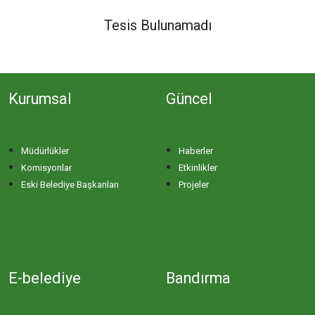
DERE MAHALLESİ
Tesis Bulunamadı
DOĞA MAHALLESİ
Kurumsal
Güncel
DOĞANPINAR MAHALLESİ
DOĞRUCA MAHALLESİ
Müdürlükler
Haberler
Komisyonlar
Etkinlikler
DUTLİMAN MAHALLESİ
Eski Belediye Başkanları
Projeler
EDİNCİK MAHALLESİ
EMRE MAHALLESİ
E-belediye
Bandırma
ERGİLİ MAHALLESİ