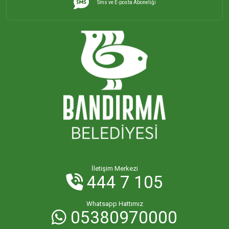
Sms ve E-posta Aboneliği
İHSANİYE MAHALLESİ
KAYACIK MAHALLESİ
KİRAZLI MAHALLESİ
KUŞCENNETİ MAHALLESİ
KÜLEFLİ MAHALLESİ
LEVENT MAHALLESİ
İletişim Merkezi
444 7 105
MAHBUBELER MAHALLESİ
Whatsapp Hattımız
05380970000
MİSAKÇA MAHALLESİ