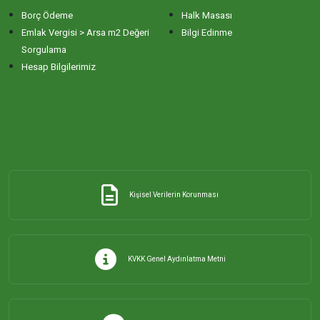
Borç Ödeme
Halk Masası
ERİKLİ MAHALLESİ
Emlak Vergisi > Arsa m2 Değeri
Bilgi Edinme
Sorgulama
Hesap Bilgilerimiz
ESKİZİRAATLİ MAHALLESİ
GÖLYAKA MAHALLESİ
GÜNAYDIN MAHALLESİ
Kişisel Verilerin Korunması
HACI YUSUF MAHALLESİ
HAYDAR ÇAVUŞ MAHALLESİ
KVKK Genel Aydınlatma Metni
HIDIRKÖY MAHALLESİ