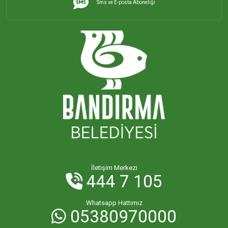
Sms ve E-posta Aboneliği
İHSANİYE MAHALLESİ
KAYACIK MAHALLESİ
KİRAZLI MAHALLESİ
KUŞCENNETİ MAHALLESİ
KÜLEFLİ MAHALLESİ
LEVENT MAHALLESİ
İletişim Merkezi
444 7 105
MAHBUBELER MAHALLESİ
Whatsapp Hattımız
05380970000
MİSAKÇA MAHALLESİ