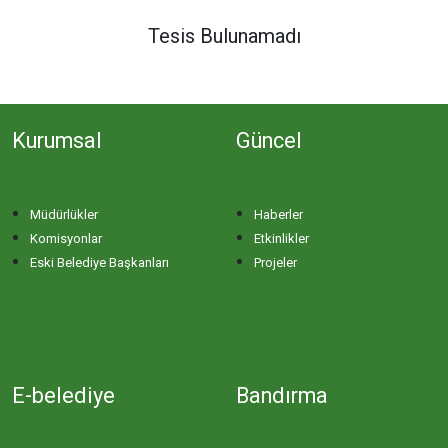
DERE MAHALLESİ
Tesis Bulunamadı
DOĞA MAHALLESİ
Kurumsal
Güncel
DOĞANPINAR MAHALLESİ
DOĞRUCA MAHALLESİ
Müdürlükler
Haberler
Komisyonlar
Etkinlikler
DUTLİMAN MAHALLESİ
Eski Belediye Başkanları
Projeler
EDİNCİK MAHALLESİ
EMRE MAHALLESİ
E-belediye
Bandırma
ERGİLİ MAHALLESİ