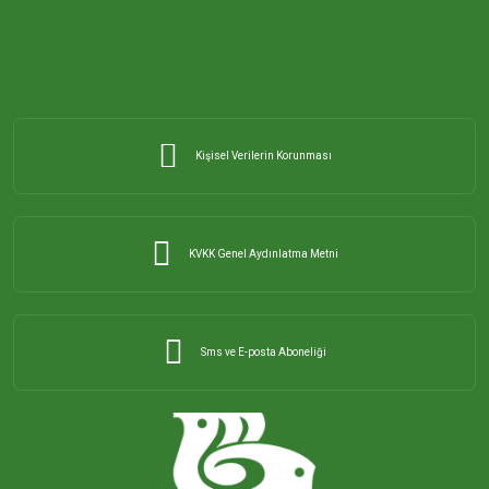
ORHANİYE MAHALLESİ
ÖMERLİ MAHALLESİ
Kişisel Verilerin Korunması
PAŞABAYIR MAHALLESİ
PAŞAKENT MAHALLESİ
KVKK Genel Aydınlatma Metni
PAŞAKONAK MAHALLESİ
Sms ve E-posta Aboneliği
PAŞAMESCİT MAHALLESİ
SUNULLAH MAHALLESİ
ŞİRİNÇAVUŞ MAHALLESİ