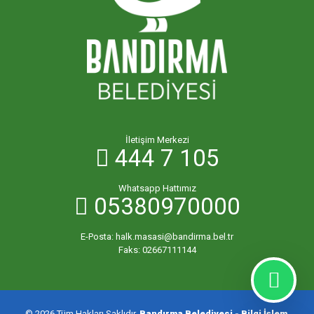
YENİ MAHALLESİ
YENİCE MAHALLESİ
YENİSIĞIRCI MAHALLESİ
İletişim Merkezi
444 7 105
YENİYENİCE MAHALLESİ
Whatsapp Hattımız
05380970000
YENİZİRAATLİ MAHALLESİ
E-Posta:
halk.masasi@bandirma.bel.tr
YEŞİLÇOMLU MAHALLESİ
Faks:
02667111144
KARAÇALILIK MAHALLESİ
© 2026 Tüm Hakları Saklıdır.
Bandırma Belediyesi - Bilgi İşlem