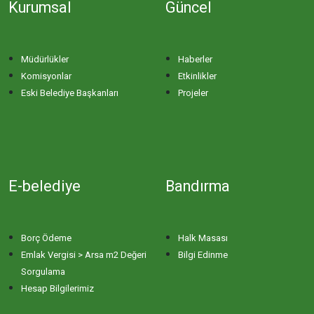
Kurumsal
Güncel
İHSANİYE MAHALLESİ
KAYACIK MAHALLESİ
Müdürlükler
Haberler
Komisyonlar
Etkinlikler
KİRAZLI MAHALLESİ
Eski Belediye Başkanları
Projeler
KUŞCENNETİ MAHALLESİ
KÜLEFLİ MAHALLESİ
E-belediye
Bandırma
LEVENT MAHALLESİ
Borç Ödeme
Halk Masası
MAHBUBELER MAHALLESİ
Emlak Vergisi > Arsa m2 Değeri
Bilgi Edinme
Sorgulama
Hesap Bilgilerimiz
MİSAKÇA MAHALLESİ