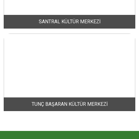
ERİKLİ MAHALLESİ
SANTRAL KÜLTÜR MERKEZİ
ESKİZİRAATLİ MAHALLESİ
GÖLYAKA MAHALLESİ
GÜNAYDIN MAHALLESİ
HACI YUSUF MAHALLESİ
TUNÇ BAŞARAN KÜLTÜR MERKEZİ
HAYDAR ÇAVUŞ MAHALLESİ
HIDIRKÖY MAHALLESİ