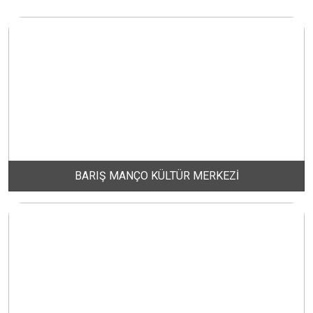
DERE MAHALLESİ
DOĞA MAHALLESİ
DOĞANPINAR MAHALLESİ
DOĞRUCA MAHALLESİ
BARIŞ MANÇO KÜLTÜR MERKEZİ
DUTLİMAN MAHALLESİ
EDİNCİK MAHALLESİ
EMRE MAHALLESİ
ERGİLİ MAHALLESİ