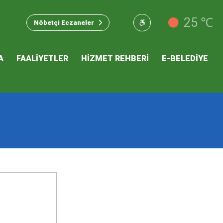
u Hizmet
25 ℃
Nöbetçi Eczaneler
 İKLİM
A
FAALİYETLER
HİZMET REHBERİ
E-BELEDİYE
mı