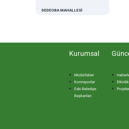
DEDEOBA MAHALLESİ
DERE MAHALLESİ
DOĞA MAHALLESİ
Kurumsal
Günc
DOĞANPINAR MAHALLESİ
Müdürlükler
Haberl
DOĞRUCA MAHALLESİ
Komisyonlar
Etkinlik
Eski Belediye
Projele
DUTLİMAN MAHALLESİ
Başkanları
EDİNCİK MAHALLESİ