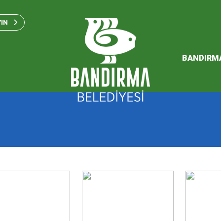
Bandırma Belediyesi Kam
Standartları 2023
YIN
SÜRDÜREBİLİR ENERJİ VE
EYLEM PLANI
BANDIRM
2026 Performans Progra