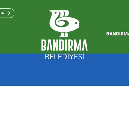
Bandırma Belediyesi Kam
Standartları 2023
YIN
SÜRDÜREBİLİR ENERJİ VE
EYLEM PLANI
BANDIRM
2026 Performans Progra