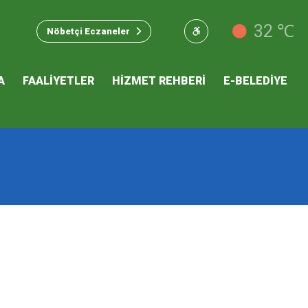
u Hizmet
32 ℃
Nöbetçi Eczaneler
 İKLİM
A
FAALİYETLER
HİZMET REHBERİ
E-BELEDİYE
mı