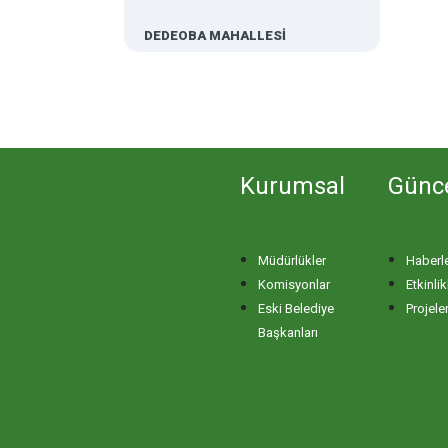
DEDEOBA MAHALLESİ
DERE MAHALLESİ
DOĞA MAHALLESİ
Kurumsal
Günc
DOĞANPINAR MAHALLESİ
Müdürlükler
Haberl
DOĞRUCA MAHALLESİ
Komisyonlar
Etkinlik
Eski Belediye
Projele
DUTLİMAN MAHALLESİ
Başkanları
EDİNCİK MAHALLESİ