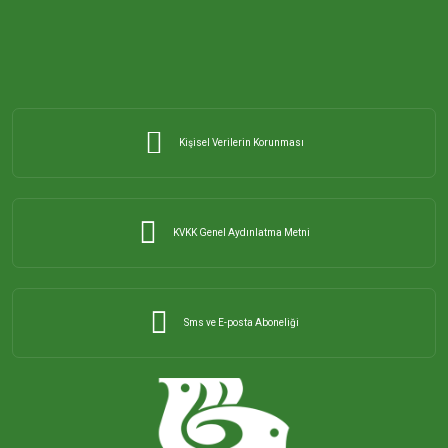
ORHANİYE MAHALLESİ
ÖMERLİ MAHALLESİ
Kişisel Verilerin Korunması
PAŞABAYIR MAHALLESİ
PAŞAKENT MAHALLESİ
KVKK Genel Aydınlatma Metni
PAŞAKONAK MAHALLESİ
Sms ve E-posta Aboneliği
PAŞAMESCİT MAHALLESİ
SUNULLAH MAHALLESİ
ŞİRİNÇAVUŞ MAHALLESİ