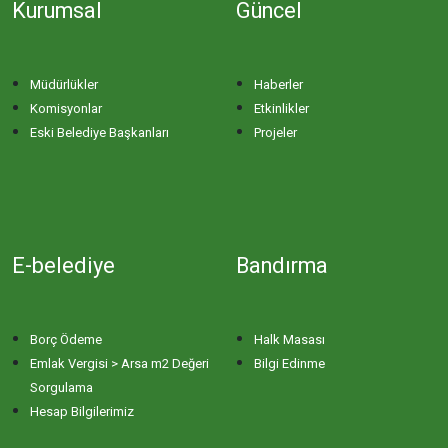
Kurumsal
Güncel
İHSANİYE MAHALLESİ
KAYACIK MAHALLESİ
Müdürlükler
Haberler
Komisyonlar
Etkinlikler
KİRAZLI MAHALLESİ
Eski Belediye Başkanları
Projeler
KUŞCENNETİ MAHALLESİ
KÜLEFLİ MAHALLESİ
E-belediye
Bandırma
LEVENT MAHALLESİ
Borç Ödeme
Halk Masası
MAHBUBELER MAHALLESİ
Emlak Vergisi > Arsa m2 Değeri
Bilgi Edinme
Sorgulama
Hesap Bilgilerimiz
MİSAKÇA MAHALLESİ