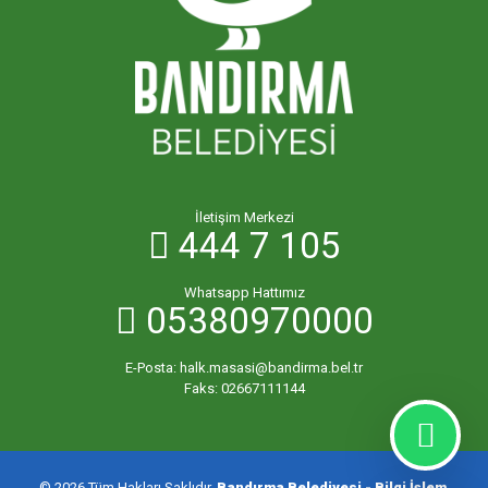
YENİ MAHALLESİ
YENİCE MAHALLESİ
YENİSIĞIRCI MAHALLESİ
İletişim Merkezi
444 7 105
YENİYENİCE MAHALLESİ
Whatsapp Hattımız
05380970000
YENİZİRAATLİ MAHALLESİ
E-Posta:
halk.masasi@bandirma.bel.tr
YEŞİLÇOMLU MAHALLESİ
Faks:
02667111144
KARAÇALILIK MAHALLESİ
© 2026 Tüm Hakları Saklıdır.
Bandırma Belediyesi - Bilgi İşlem