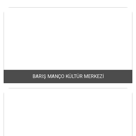
DERE MAHALLESİ
DOĞA MAHALLESİ
DOĞANPINAR MAHALLESİ
DOĞRUCA MAHALLESİ
BARIŞ MANÇO KÜLTÜR MERKEZİ
DUTLİMAN MAHALLESİ
EDİNCİK MAHALLESİ
EMRE MAHALLESİ
ERGİLİ MAHALLESİ