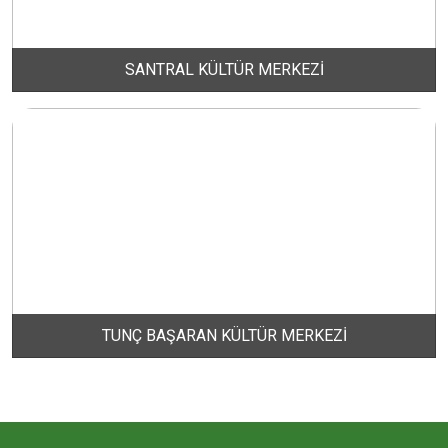
ERİKLİ MAHALLESİ
SANTRAL KÜLTÜR MERKEZİ
ESKİZİRAATLİ MAHALLESİ
GÖLYAKA MAHALLESİ
GÜNAYDIN MAHALLESİ
HACI YUSUF MAHALLESİ
TUNÇ BAŞARAN KÜLTÜR MERKEZİ
HAYDAR ÇAVUŞ MAHALLESİ
HIDIRKÖY MAHALLESİ