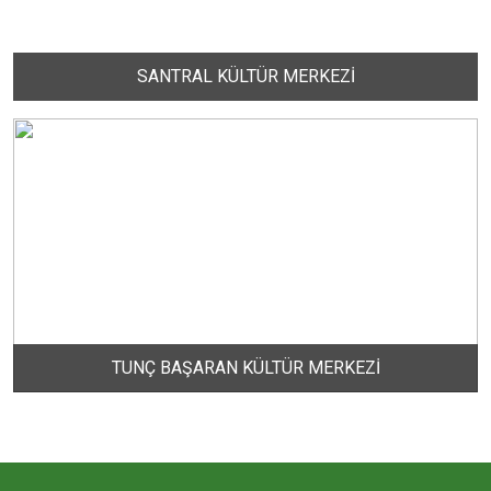
ERİKLİ MAHALLESİ
SANTRAL KÜLTÜR MERKEZİ
ESKİZİRAATLİ MAHALLESİ
GÖLYAKA MAHALLESİ
GÜNAYDIN MAHALLESİ
HACI YUSUF MAHALLESİ
TUNÇ BAŞARAN KÜLTÜR MERKEZİ
HAYDAR ÇAVUŞ MAHALLESİ
HIDIRKÖY MAHALLESİ