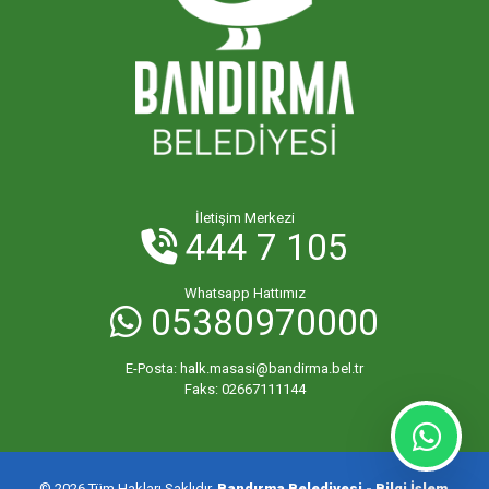
YENİ MAHALLESİ
YENİCE MAHALLESİ
YENİSIĞIRCI MAHALLESİ
İletişim Merkezi
444 7 105
YENİYENİCE MAHALLESİ
Whatsapp Hattımız
05380970000
YENİZİRAATLİ MAHALLESİ
E-Posta:
halk.masasi@bandirma.bel.tr
YEŞİLÇOMLU MAHALLESİ
Faks:
02667111144
KARAÇALILIK MAHALLESİ
© 2026 Tüm Hakları Saklıdır.
Bandırma Belediyesi - Bilgi İşlem