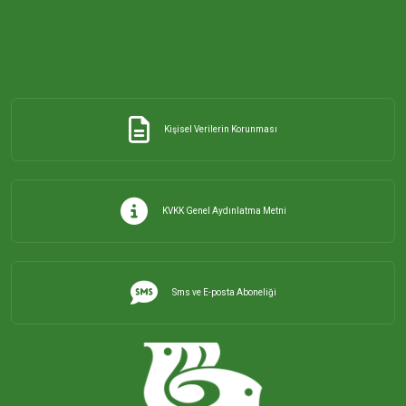
ORHANİYE MAHALLESİ
ÖMERLİ MAHALLESİ
Kişisel Verilerin Korunması
PAŞABAYIR MAHALLESİ
PAŞAKENT MAHALLESİ
KVKK Genel Aydınlatma Metni
PAŞAKONAK MAHALLESİ
Sms ve E-posta Aboneliği
PAŞAMESCİT MAHALLESİ
SUNULLAH MAHALLESİ
ŞİRİNÇAVUŞ MAHALLESİ