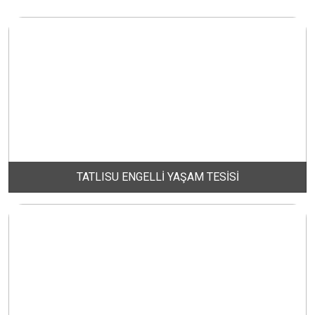
DERE MAHALLESİ
DOĞA MAHALLESİ
DOĞANPINAR MAHALLESİ
DOĞRUCA MAHALLESİ
TATLISU ENGELLİ YAŞAM TESİSİ
DUTLİMAN MAHALLESİ
EDİNCİK MAHALLESİ
EMRE MAHALLESİ
ERGİLİ MAHALLESİ