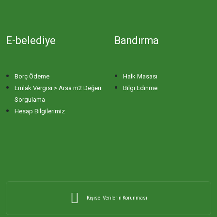
ORHANİYE MAHALLESİ
E-belediye
Bandırma
ÖMERLİ MAHALLESİ
PAŞABAYIR MAHALLESİ
Borç Ödeme
Halk Masası
Emlak Vergisi > Arsa m2 Değeri
Bilgi Edinme
Sorgulama
PAŞAKENT MAHALLESİ
Hesap Bilgilerimiz
PAŞAKONAK MAHALLESİ
PAŞAMESCİT MAHALLESİ
SUNULLAH MAHALLESİ
Kişisel Verilerin Korunması
ŞİRİNÇAVUŞ MAHALLESİ