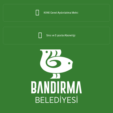
KVKK Genel Aydınlatma Metni
YENİ MAHALLESİ
YENİCE MAHALLESİ
Sms ve E-posta Aboneliği
YENİSIĞIRCI MAHALLESİ
YENİYENİCE MAHALLESİ
YENİZİRAATLİ MAHALLESİ
YEŞİLÇOMLU MAHALLESİ
KARAÇALILIK MAHALLESİ