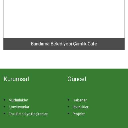
İHSANİYE MAHALLESİ
KAYACIK MAHALLESİ
KİRAZLI MAHALLESİ
Bandırma Belediyesi Çamlık Cafe
KUŞCENNETİ MAHALLESİ
KÜLEFLİ MAHALLESİ
Kurumsal
Güncel
LEVENT MAHALLESİ
Müdürlükler
Haberler
MAHBUBELER MAHALLESİ
Komisyonlar
Etkinlikler
Eski Belediye Başkanları
Projeler
MİSAKÇA MAHALLESİ