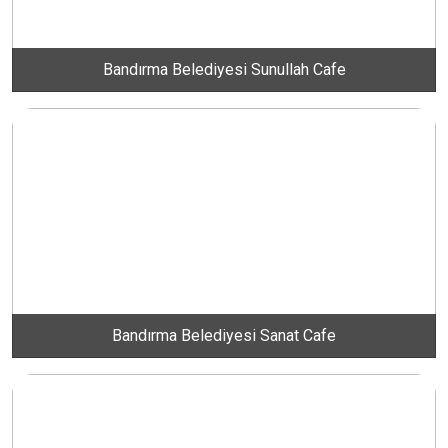
ERİKLİ MAHALLESİ
Bandırma Belediyesi Sunullah Cafe
ESKİZİRAATLİ MAHALLESİ
GÖLYAKA MAHALLESİ
GÜNAYDIN MAHALLESİ
HACI YUSUF MAHALLESİ
Bandırma Belediyesi Sanat Cafe
HAYDAR ÇAVUŞ MAHALLESİ
HIDIRKÖY MAHALLESİ