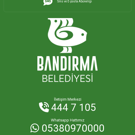
Sms ve E-posta Aboneliği
İHSANİYE MAHALLESİ
KAYACIK MAHALLESİ
KİRAZLI MAHALLESİ
KUŞCENNETİ MAHALLESİ
KÜLEFLİ MAHALLESİ
LEVENT MAHALLESİ
İletişim Merkezi
444 7 105
MAHBUBELER MAHALLESİ
Whatsapp Hattımız
05380970000
MİSAKÇA MAHALLESİ