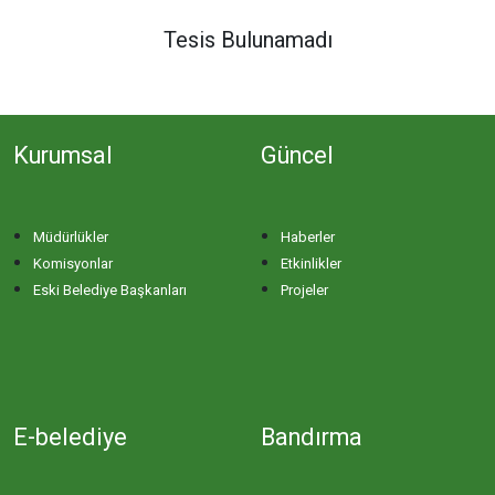
DERE MAHALLESİ
Tesis Bulunamadı
DOĞA MAHALLESİ
Kurumsal
Güncel
DOĞANPINAR MAHALLESİ
DOĞRUCA MAHALLESİ
Müdürlükler
Haberler
Komisyonlar
Etkinlikler
DUTLİMAN MAHALLESİ
Eski Belediye Başkanları
Projeler
EDİNCİK MAHALLESİ
EMRE MAHALLESİ
E-belediye
Bandırma
ERGİLİ MAHALLESİ