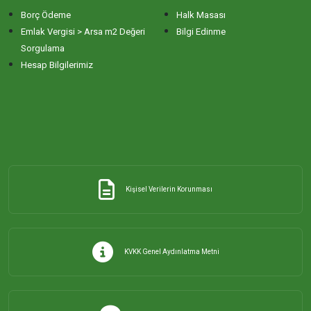
Borç Ödeme
Halk Masası
ERİKLİ MAHALLESİ
Emlak Vergisi > Arsa m2 Değeri
Bilgi Edinme
Sorgulama
Hesap Bilgilerimiz
ESKİZİRAATLİ MAHALLESİ
GÖLYAKA MAHALLESİ
GÜNAYDIN MAHALLESİ
Kişisel Verilerin Korunması
HACI YUSUF MAHALLESİ
HAYDAR ÇAVUŞ MAHALLESİ
KVKK Genel Aydınlatma Metni
HIDIRKÖY MAHALLESİ