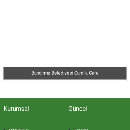
DERE MAHALLESİ
DOĞA MAHALLESİ
DOĞANPINAR MAHALLESİ
DOĞRUCA MAHALLESİ
Bandırma Belediyesi Çamlık Cafe
DUTLİMAN MAHALLESİ
EDİNCİK MAHALLESİ
Kurumsal
Güncel
EMRE MAHALLESİ
ERGİLİ MAHALLESİ