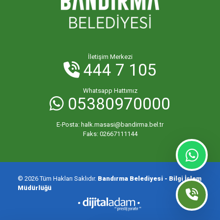
ORHANİYE MAHALLESİ
ÖMERLİ MAHALLESİ
İletişim Merkezi
444 7 105
PAŞABAYIR MAHALLESİ
Whatsapp Hattımız
05380970000
PAŞAKENT MAHALLESİ
E-Posta:
halk.masasi@bandirma.bel.tr
PAŞAKONAK MAHALLESİ
Faks:
02667111144
PAŞAMESCİT MAHALLESİ
© 2026 Tüm Hakları Saklıdır.
Bandırma Belediyesi - Bilgi İşlem
Müdürlüğü
SUNULLAH MAHALLESİ
ŞİRİNÇAVUŞ MAHALLESİ