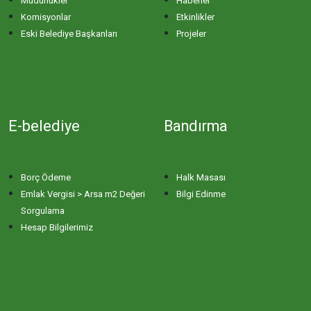
Müdürlükler
Haberler
Komisyonlar
Etkinlikler
ERİKLİ MAHALLESİ
Eski Belediye Başkanları
Projeler
ESKİZİRAATLİ MAHALLESİ
GÖLYAKA MAHALLESİ
E-belediye
Bandırma
GÜNAYDIN MAHALLESİ
Borç Ödeme
Halk Masası
HACI YUSUF MAHALLESİ
Emlak Vergisi > Arsa m2 Değeri
Bilgi Edinme
Sorgulama
Hesap Bilgilerimiz
HAYDAR ÇAVUŞ MAHALLESİ
HIDIRKÖY MAHALLESİ