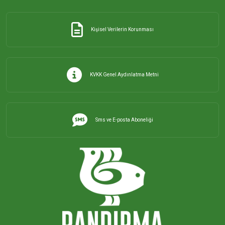
İHSANİYE MAHALLESİ
Kişisel Verilerin Korunması
KAYACIK MAHALLESİ
KİRAZLI MAHALLESİ
KVKK Genel Aydınlatma Metni
KUŞCENNETİ MAHALLESİ
Sms ve E-posta Aboneliği
KÜLEFLİ MAHALLESİ
LEVENT MAHALLESİ
MAHBUBELER MAHALLESİ
MİSAKÇA MAHALLESİ