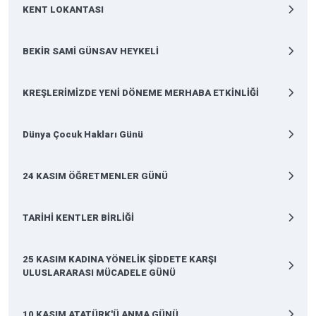
KENT LOKANTASI
BEKİR SAMİ GÜNSAV HEYKELİ
KREŞLERİMİZDE YENİ DÖNEME MERHABA ETKİNLİĞİ
Dünya Çocuk Hakları Günü
24 KASIM ÖĞRETMENLER GÜNÜ
TARİHİ KENTLER BİRLİĞİ
25 KASIM KADINA YÖNELİK ŞİDDETE KARŞI
ULUSLARARASI MÜCADELE GÜNÜ
10 KASIM ATATÜRK'Ü ANMA GÜNÜ