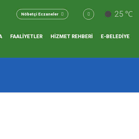
u Hizmet
25 ℃
Nöbetçi Eczaneler
 İKLİM
A
FAALİYETLER
HİZMET REHBERİ
E-BELEDİYE
mı