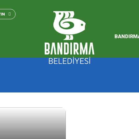
Bandırma Belediyesi Kam
Standartları 2023
YIN
SÜRDÜREBİLİR ENERJİ VE
EYLEM PLANI
BANDIRM
2026 Performans Progra