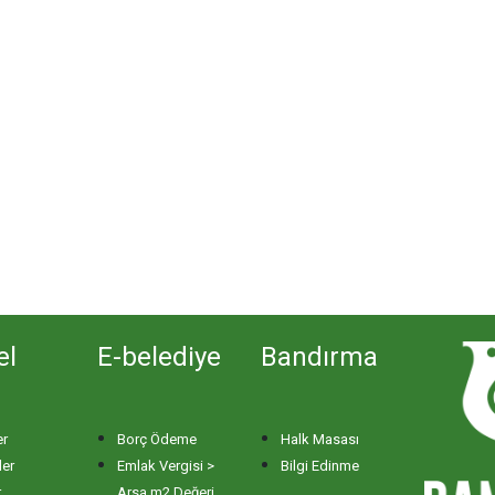
el
E-belediye
Bandırma
er
Borç Ödeme
Halk Masası
ler
Emlak Vergisi >
Bilgi Edinme
r
Arsa m2 Değeri