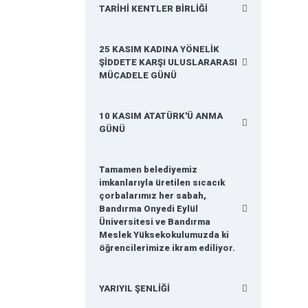
TARİHİ KENTLER BİRLİĞİ
25 KASIM KADINA YÖNELİK
ŞİDDETE KARŞI ULUSLARARASI
MÜCADELE GÜNÜ
10 KASIM ATATÜRK'Ü ANMA
GÜNÜ
Tamamen belediyemiz
imkanlarıyla üretilen sıcacık
çorbalarımız her sabah,
Bandırma Onyedi Eylül
Üniversitesi ve Bandırma
Meslek Yüksekokulumuzda ki
öğrencilerimize ikram ediliyor.
YARIYIL ŞENLİĞİ