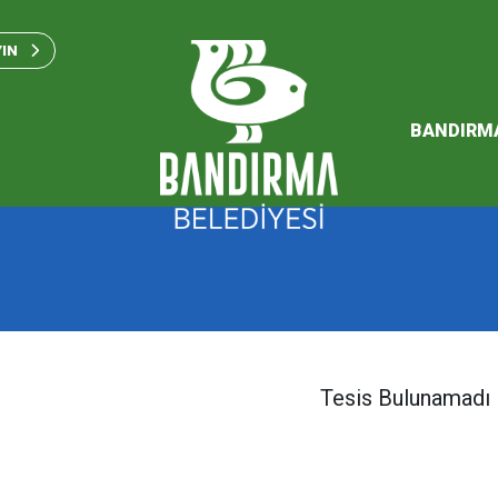
Bandırma Belediyesi Kam
Standartları 2023
YIN
SÜRDÜREBİLİR ENERJİ VE
EYLEM PLANI
BANDIRM
2026 Performans Progra
Tesis Bulunamadı