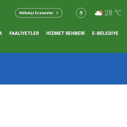
u Hizmet
28 ℃
Nöbetçi Eczaneler
 İKLİM
A
FAALİYETLER
HİZMET REHBERİ
E-BELEDİYE
mı