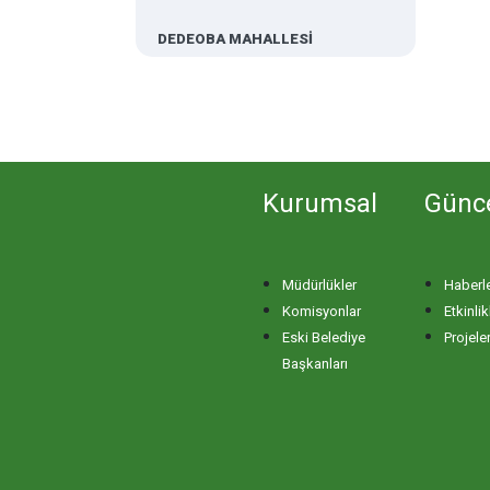
DEDEOBA MAHALLESİ
DERE MAHALLESİ
DOĞA MAHALLESİ
Kurumsal
Günc
DOĞANPINAR MAHALLESİ
Müdürlükler
Haberl
DOĞRUCA MAHALLESİ
Komisyonlar
Etkinlik
Eski Belediye
Projele
DUTLİMAN MAHALLESİ
Başkanları
EDİNCİK MAHALLESİ