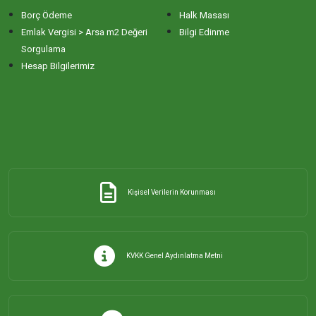
Borç Ödeme
Halk Masası
ERİKLİ MAHALLESİ
Emlak Vergisi > Arsa m2 Değeri
Bilgi Edinme
Sorgulama
Hesap Bilgilerimiz
ESKİZİRAATLİ MAHALLESİ
GÖLYAKA MAHALLESİ
GÜNAYDIN MAHALLESİ
Kişisel Verilerin Korunması
HACI YUSUF MAHALLESİ
HAYDAR ÇAVUŞ MAHALLESİ
KVKK Genel Aydınlatma Metni
HIDIRKÖY MAHALLESİ