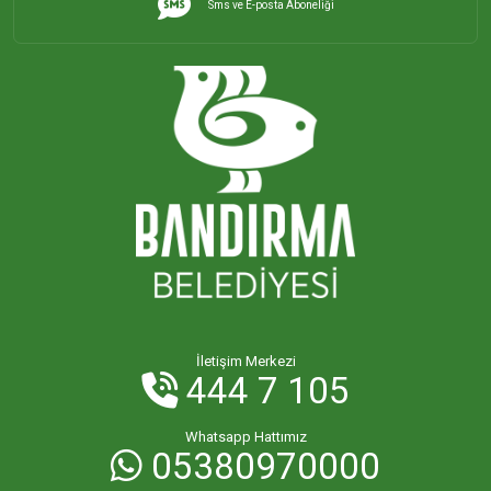
Sms ve E-posta Aboneliği
İHSANİYE MAHALLESİ
KAYACIK MAHALLESİ
KİRAZLI MAHALLESİ
KUŞCENNETİ MAHALLESİ
KÜLEFLİ MAHALLESİ
LEVENT MAHALLESİ
İletişim Merkezi
444 7 105
MAHBUBELER MAHALLESİ
Whatsapp Hattımız
05380970000
MİSAKÇA MAHALLESİ