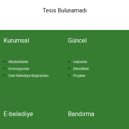
DERE MAHALLESİ
Tesis Bulunamadı
DOĞA MAHALLESİ
Kurumsal
Güncel
DOĞANPINAR MAHALLESİ
DOĞRUCA MAHALLESİ
Müdürlükler
Haberler
Komisyonlar
Etkinlikler
DUTLİMAN MAHALLESİ
Eski Belediye Başkanları
Projeler
EDİNCİK MAHALLESİ
EMRE MAHALLESİ
E-belediye
Bandırma
ERGİLİ MAHALLESİ