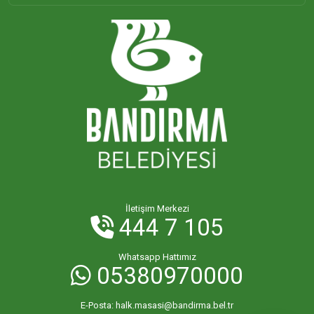
ORHANİYE MAHALLESİ
ÖMERLİ MAHALLESİ
PAŞABAYIR MAHALLESİ
PAŞAKENT MAHALLESİ
PAŞAKONAK MAHALLESİ
İletişim Merkezi
444 7 105
PAŞAMESCİT MAHALLESİ
Whatsapp Hattımız
05380970000
SUNULLAH MAHALLESİ
E-Posta:
halk.masasi@bandirma.bel.tr
ŞİRİNÇAVUŞ MAHALLESİ