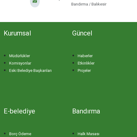
Bandırma / Balıkesir
ERİKLİ MAHALLESİ
ESKİZİRAATLİ MAHALLESİ
Kurumsal
Güncel
GÖLYAKA MAHALLESİ
Müdürlükler
Haberler
Komisyonlar
Etkinlikler
GÜNAYDIN MAHALLESİ
Eski Belediye Başkanları
Projeler
HACI YUSUF MAHALLESİ
HAYDAR ÇAVUŞ MAHALLESİ
E-belediye
Bandırma
HIDIRKÖY MAHALLESİ
Borç Ödeme
Halk Masası