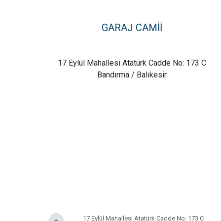
DERE MAHALLESİ
GARAJ CAMİİ
DOĞA MAHALLESİ
17 Eylül Mahallesi Atatürk Cadde No: 173 C
DOĞANPINAR MAHALLESİ
Bandırma / Balıkesir
DOĞRUCA MAHALLESİ
DUTLİMAN MAHALLESİ
EDİNCİK MAHALLESİ
EMRE MAHALLESİ
ERGİLİ MAHALLESİ
17 Eylül Mahallesi Atatürk Cadde No: 173 C