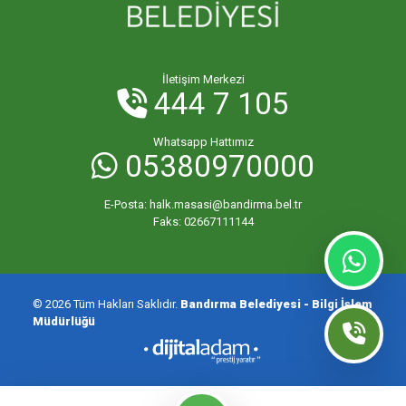
İletişim Merkezi
444 7 105
Whatsapp Hattımız
05380970000
E-Posta:
halk.masasi@bandirma.bel.tr
Faks:
02667111144
© 2026 Tüm Hakları Saklıdır.
Bandırma Belediyesi - Bilgi İşlem
Müdürlüğü