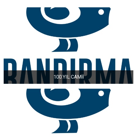
DERE MAHALLESİ
DOĞA MAHALLESİ
DOĞANPINAR MAHALLESİ
DOĞRUCA MAHALLESİ
100.YIL CAMİİ
DUTLİMAN MAHALLESİ
EDİNCİK MAHALLESİ
EMRE MAHALLESİ
ERGİLİ MAHALLESİ