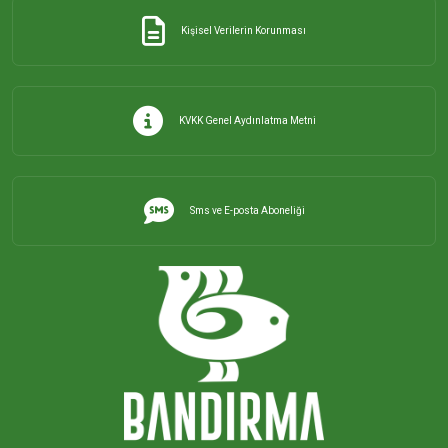
Kişisel Verilerin Korunması
KVKK Genel Aydınlatma Metni
Sms ve E-posta Aboneliği