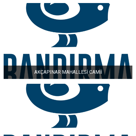
ORHANİYE MAHALLESİ
ÖMERLİ MAHALLESİ
PAŞABAYIR MAHALLESİ
PAŞAKENT MAHALLESİ
AKÇAPINAR MAHALLESİ CAMİİ
PAŞAKONAK MAHALLESİ
PAŞAMESCİT MAHALLESİ
SUNULLAH MAHALLESİ
ŞİRİNÇAVUŞ MAHALLESİ