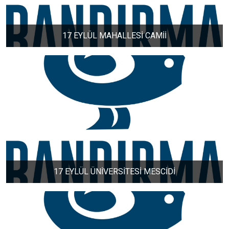
ERİKLİ MAHALLESİ
17 EYLÜL MAHALLESİ CAMİİ
ESKİZİRAATLİ MAHALLESİ
GÖLYAKA MAHALLESİ
GÜNAYDIN MAHALLESİ
HACI YUSUF MAHALLESİ
17 EYLÜL ÜNİVERSİTESİ MESCİDİ
HAYDAR ÇAVUŞ MAHALLESİ
HIDIRKÖY MAHALLESİ