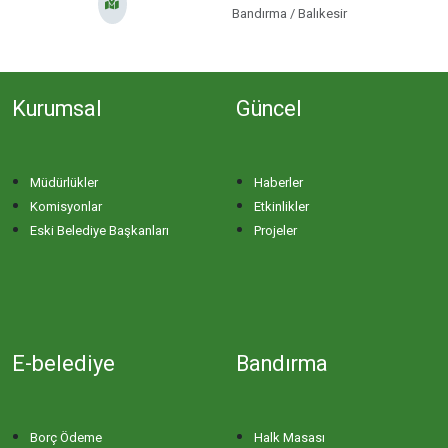
Bandırma / Balıkesir
ERİKLİ MAHALLESİ
ESKİZİRAATLİ MAHALLESİ
Kurumsal
Güncel
GÖLYAKA MAHALLESİ
Müdürlükler
Haberler
Komisyonlar
Etkinlikler
GÜNAYDIN MAHALLESİ
Eski Belediye Başkanları
Projeler
HACI YUSUF MAHALLESİ
HAYDAR ÇAVUŞ MAHALLESİ
E-belediye
Bandırma
HIDIRKÖY MAHALLESİ
Borç Ödeme
Halk Masası