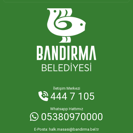
ORHANİYE MAHALLESİ
ÖMERLİ MAHALLESİ
PAŞABAYIR MAHALLESİ
PAŞAKENT MAHALLESİ
PAŞAKONAK MAHALLESİ
İletişim Merkezi
444 7 105
PAŞAMESCİT MAHALLESİ
Whatsapp Hattımız
05380970000
SUNULLAH MAHALLESİ
E-Posta:
halk.masasi@bandirma.bel.tr
ŞİRİNÇAVUŞ MAHALLESİ