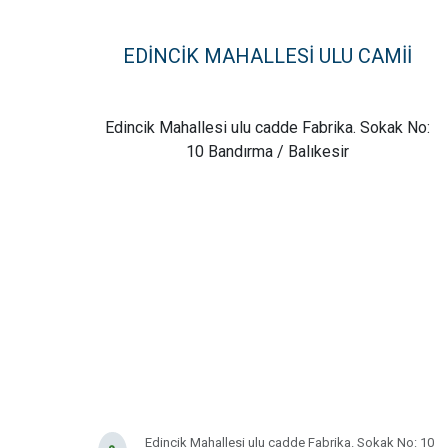
DERE MAHALLESİ
EDİNCİK MAHALLESİ ULU CAMİİ
DOĞA MAHALLESİ
Edincik Mahallesi ulu cadde Fabrika. Sokak No:
DOĞANPINAR MAHALLESİ
10 Bandırma / Balıkesir
DOĞRUCA MAHALLESİ
DUTLİMAN MAHALLESİ
EDİNCİK MAHALLESİ
EMRE MAHALLESİ
ERGİLİ MAHALLESİ
Edincik Mahallesi ulu cadde Fabrika. Sokak No: 10