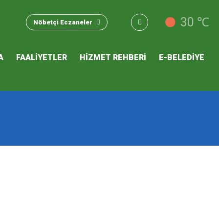
u Hizmet
30 ℃
Nöbetçi Eczaneler
 İKLİM
A
FAALİYETLER
HİZMET REHBERİ
E-BELEDİYE
mı