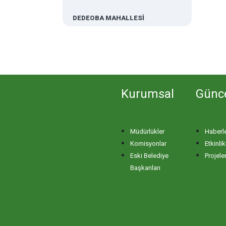
DEDEOBA MAHALLESİ
DERE MAHALLESİ
DOĞA MAHALLESİ
Kurumsal
Günc
DOĞANPINAR MAHALLESİ
Müdürlükler
Haberl
DOĞRUCA MAHALLESİ
Komisyonlar
Etkinlik
Eski Belediye
Projele
DUTLİMAN MAHALLESİ
Başkanları
EDİNCİK MAHALLESİ