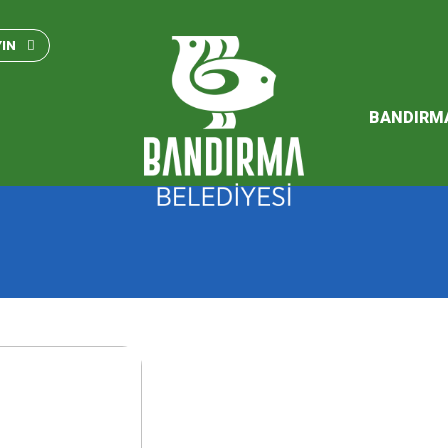
Bandırma Belediyesi Kam
Standartları 2023
YIN
SÜRDÜREBİLİR ENERJİ VE
EYLEM PLANI
BANDIRM
2026 Performans Progra