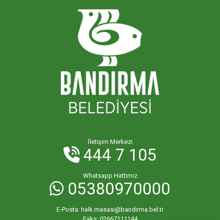
İletişim Merkezi
444 7 105
Whatsapp Hattımız
05380970000
E-Posta:
halk.masasi@bandirma.bel.tr
Faks:
02667111144