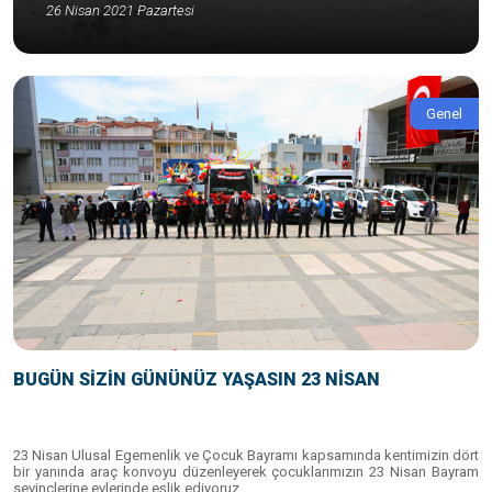
26 Nisan 2021 Pazartesi
Genel
BUGÜN SİZİN GÜNÜNÜZ YAŞASIN 23 NİSAN
23 Nisan Ulusal Egemenlik ve Çocuk Bayramı kapsamında kentimizin dört
bir yanında araç konvoyu düzenleyerek çocuklarımızın 23 Nisan Bayram
sevinçlerine evlerinde eşlik ediyoruz.