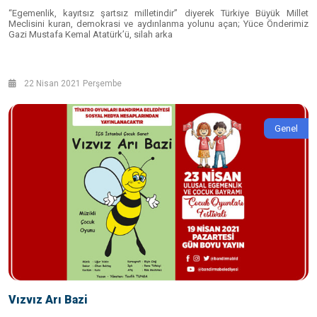
“Egemenlik, kayıtsız şartsız milletindir” diyerek Türkiye Büyük Millet
Meclisini kuran, demokrasi ve aydınlanma yolunu açan; Yüce Önderimiz
Gazi Mustafa Kemal Atatürk’ü, silah arka
22 Nisan 2021 Perşembe
Genel
Vızvız Arı Bazi