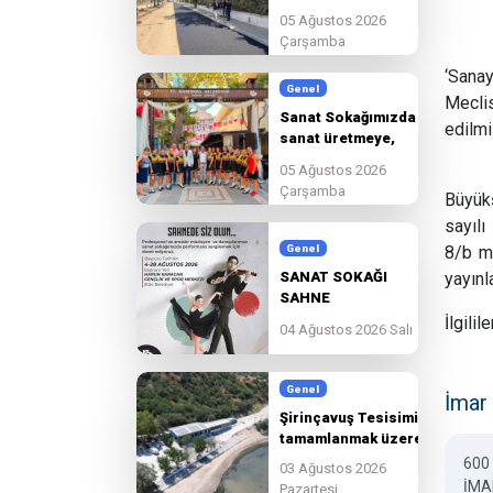
edeceğiz.
05 Ağustos 2026
Çarşamba
‘Sanay
Genel
Meclis
Sanat Sokağımızda
edilmiş
sanat üretmeye,
paylaşmaya ve
05 Ağustos 2026
birlikte
Çarşamba
Büyükş
güzelleşmeye devam
ediyoruz.
sayılı
Genel
8/b ma
SANAT SOKAĞI
yayınl
SAHNE
BAŞVURULARI
İlgilil
04 Ağustos 2026 Salı
BAŞLADI!
Genel
İmar 
Şirinçavuş Tesisimiz
tamamlanmak üzere.
600
03 Ağustos 2026
İMA
Pazartesi