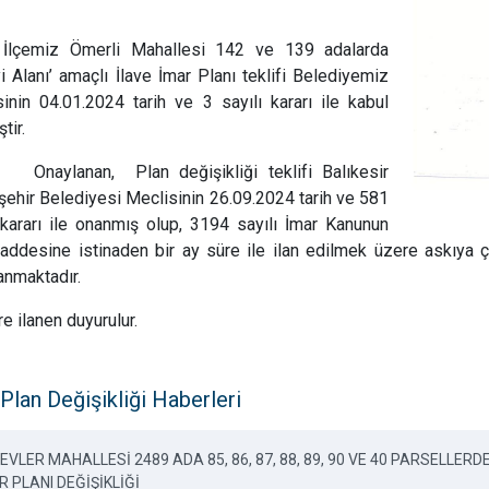
İlçemiz Ömerli Mahallesi 142 ve 139 adalarda
i Alanı’ amaçlı İlave İmar Planı teklifi Belediyemiz
inin 04.01.2024 tarih ve 3 sayılı kararı ile kabul
tir.
Onaylanan, Plan değişikliği teklifi Balıkesir
ehir Belediyesi Meclisinin 26.09.2024 tarih ve 581
 kararı ile onanmış olup, 3194 sayılı İmar Kanunun
ddesine istinaden bir ay süre ile ilan edilmek üzere askıya çı
anmaktadır.
ere ilanen duyurulur.
Plan Değişikliği Haberleri
 EVLER MAHALLESİ 2489 ADA 85, 86, 87, 88, 89, 90 VE 40 PARSELL
R PLANI DEĞİŞİKLİĞİ