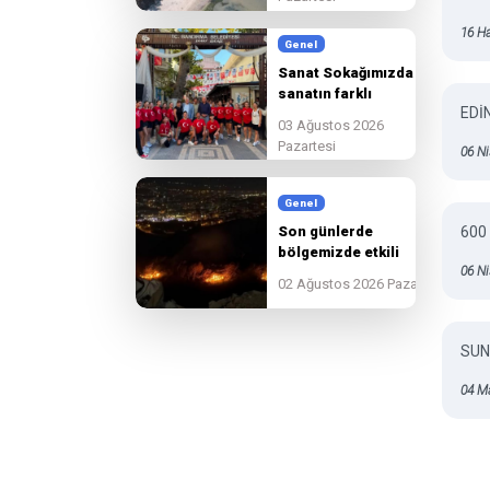
16 Ha
Genel
Sanat Sokağımızda
sanatın farklı
EDİ
renklerini
03 Ağustos 2026
hemşehrilerimizle
Pazartesi
06 Ni
buluşturuyoruz.
Genel
Son günlerde
600
bölgemizde etkili
06 Ni
olan yangınlara
02 Ağustos 2026 Pazar
karşı tüm
ekiplerimiz, ilgili
kurumlarla tam
SUN
koordinasyon içinde
sahada görev
04 M
yapmaya devam
etmektedir.