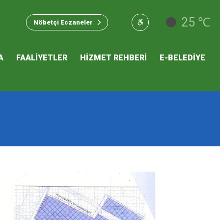
u Hizmet
25 ℃
Nöbetçi Eczaneler
 İKLİM
A
FAALİYETLER
HİZMET REHBERİ
E-BELEDİYE
mı