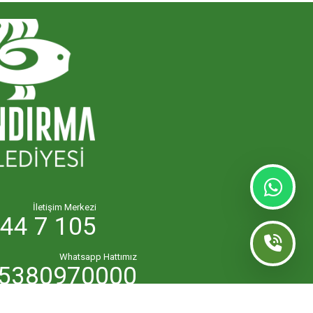
İletişim Merkezi
44 7 105
Whatsapp Hattımız
5380970000
lk.masasi@bandirma.bel.tr