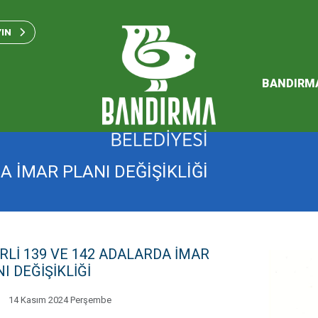
Bandırma Belediyesi Kam
Standartları 2023
YIN
SÜRDÜREBİLİR ENERJİ VE
EYLEM PLANI
BANDIRM
2026 Performans Progra
A İMAR PLANI DEĞİŞİKLİĞİ
Lİ 139 VE 142 ADALARDA İMAR
I DEĞİŞİKLİĞİ
14 Kasım 2024 Perşembe