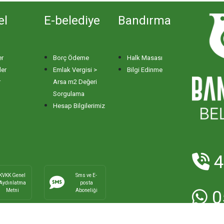
el
E-belediye
Bandırma
er
Borç Ödeme
Halk Masası
ler
Emlak Vergisi >
Bilgi Edinme
r
Arsa m2 Değeri
Sorgulama
Hesap Bilgilerimiz
4
KVKK Genel
Sms ve E-
Aydınlatma
posta
Metni
Aboneliği
0
E-Posta:
ha