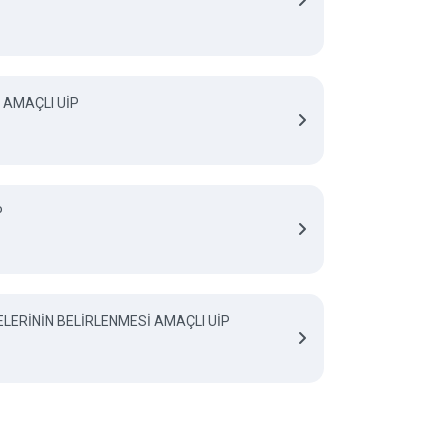
I AMAÇLI UİP
P
LERİNİN BELİRLENMESİ AMAÇLI UİP