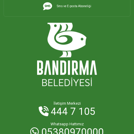
Sms ve E-posta Aboneliği
İletişim Merkezi
444 7 105
Whatsapp Hattımız
05380970000