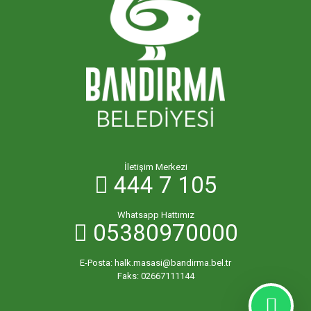
İletişim Merkezi
444 7 105
Whatsapp Hattımız
05380970000
E-Posta:
halk.masasi@bandirma.bel.tr
Faks:
02667111144