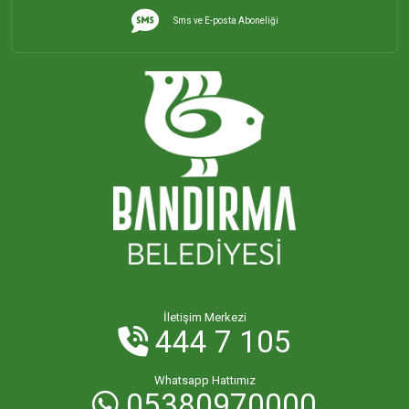
Sms ve E-posta Aboneliği
İletişim Merkezi
444 7 105
Whatsapp Hattımız
05380970000