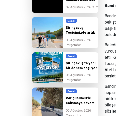
14-15-16-17-18-19-
Bandı
07 Ağustos 2026 Cuma
20-21-22-23-24-25-
26-27-28-29-30-80
Bandır
Parsellerle 2033 ada
Genel
pekişt
1 Parsel de 18.
Şirinçavuş
Başkan
Madde Uygulaması
Tesisimizde artık
beledi
son hazırlıkları
06 Ağustos 2026
tamamlıyoruz
Beledi
Perşembe
vurgus
Genel
etti. 
Şirinçavuş’ta yeni
Tosun,
bir dönem başlıyor
Afet b
06 Ağustos 2026
başlat
Perşembe
Bandır
Genel
hepsin
Var gücümüzle
birlik
çalışmaya devam
bileşe
edeceğiz.
05 Ağustos 2026
sözler
Çarşamba