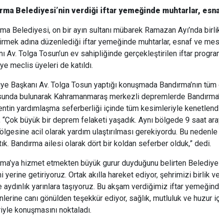
rma Belediyesi’nin verdiği iftar yemeğinde muhtarlar, esna
ma Belediyesi, on bir ayın sultanı mübarek Ramazan Ayı’nda birli
irmek adına düzenlediği iftar yemeğinde muhtarlar, esnaf ve mesl
ı Av. Tolga Tosun’un ev sahipliğinde gerçekleştirilen iftar progr
ye meclis üyeleri de katıldı.
ye Başkanı Av. Tolga Tosun yaptığı konuşmada Bandırma’nın tüm d
unda bulunarak Kahramanmaraş merkezli depremlerde Bandırma’nı
Kentin yardımlaşma seferberliği içinde tüm kesimleriyle kenetlen
 “Çok büyük bir deprem felaketi yaşadık. Aynı bölgede 9 saat ara
ölgesine acil olarak yardım ulaştırılması gerekiyordu. Bu neden
tık. Bandırma ailesi olarak dört bir koldan seferber olduk,” dedi.
ma’ya hizmet etmekten büyük gurur duyduğunu belirten Belediye 
i yerine getiriyoruz. Ortak akılla hareket ediyor, şehrimizi birlik 
te aydınlık yarınlara taşıyoruz. Bu akşam verdiğimiz iftar yemeğin
nlerine canı gönülden teşekkür ediyor, sağlık, mutluluk ve huzur i
iyle konuşmasını noktaladı.