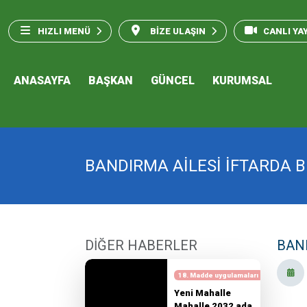
HIZLI MENÜ
BİZE ULAŞIN
CANLI YA
ANASAYFA
BAŞKAN
GÜNCEL
KURUMSAL
BANDIRMA AİLESİ İFTARDA B
DİĞER HABERLER
BAND
18. Madde uygulamaları
Yeni Mahalle
Mahalle 2032 ada