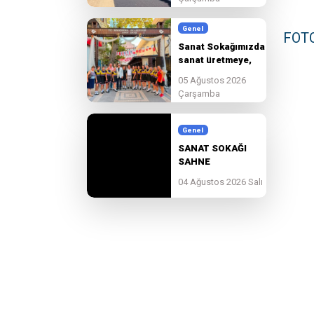
Genel
FOT
Sanat Sokağımızda
sanat üretmeye,
paylaşmaya ve
05 Ağustos 2026
birlikte
Çarşamba
güzelleşmeye devam
ediyoruz.
Genel
SANAT SOKAĞI
SAHNE
BAŞVURULARI
04 Ağustos 2026 Salı
BAŞLADI!