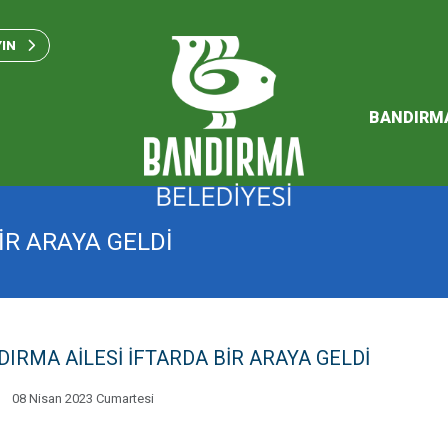
Bandırma Belediyesi Kam
Standartları 2023
YIN
SÜRDÜREBİLİR ENERJİ VE
EYLEM PLANI
BANDIRM
2026 Performans Progra
İR ARAYA GELDİ
IRMA AİLESİ İFTARDA BİR ARAYA GELDİ
08 Nisan 2023 Cumartesi