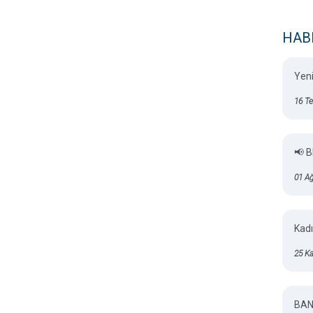
HABE
Yeni
16 T
📢 
01 A
Kadı
25 K
BAN