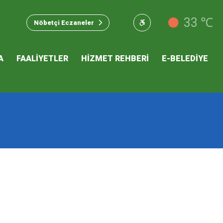
u Hizmet
33 ℃
Nöbetçi Eczaneler
 İKLİM
A
FAALİYETLER
HİZMET REHBERİ
E-BELEDİYE
mı