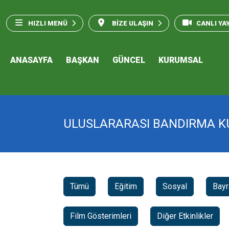
HIZLI MENÜ
BİZE ULAŞIN
CANLI YA
ANASAYFA
BAŞKAN
GÜNCEL
KURUMSAL
ULUSLARARASI BANDIRMA KU
Tümü
Eğitim
Sosyal
Bay
Film Gösterimleri
Diğer Etkinlikler