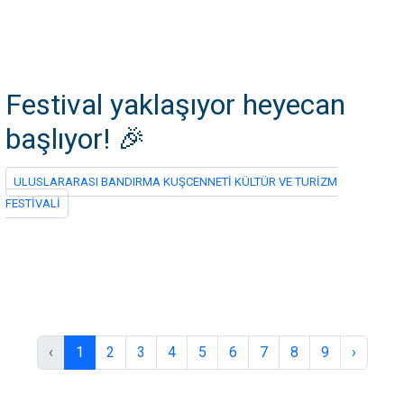
Festival yaklaşıyor heyecan
başlıyor! 🎉
ULUSLARARASI BANDIRMA KUŞCENNETİ KÜLTÜR VE TURİZM
FESTİVALİ
‹
1
2
3
4
5
6
7
8
9
›