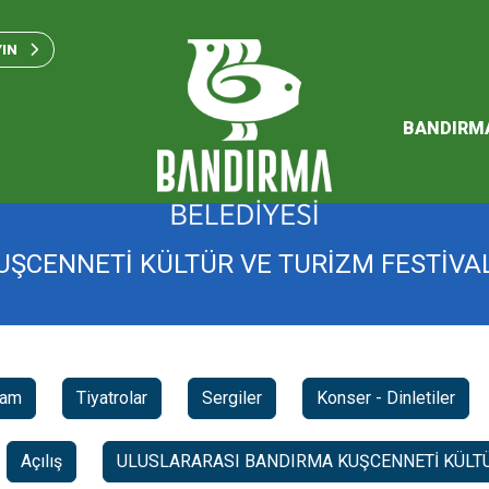
Bandırma Belediyesi Kam
Standartları 2023
YIN
SÜRDÜREBİLİR ENERJİ VE
EYLEM PLANI
BANDIRM
2026 Performans Progra
ŞCENNETİ KÜLTÜR VE TURİZM FESTİVAL
ram
Tiyatrolar
Sergiler
Konser - Dinletiler
Açılış
ULUSLARARASI BANDIRMA KUŞCENNETİ KÜLTÜ