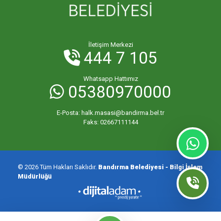
İletişim Merkezi
444 7 105
Whatsapp Hattımız
05380970000
E-Posta:
halk.masasi@bandirma.bel.tr
Faks:
02667111144
© 2026 Tüm Hakları Saklıdır.
Bandırma Belediyesi - Bilgi İşlem
Müdürlüğü