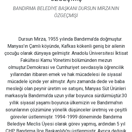
BANDIRMA BELEDİYE BAŞKANI DURSUN MİRZA'NIN
ÖZGEÇMİŞİ
Dursun Mirza, 1955 yılında Bandırma'da doğmuştur.
Manyas'ın Çamlı köyünde, Kafkas kökenli geniş bir ailenin
çocuğu olarak dünyaya gelmiştir. Anadolu Üniversitesi İktisat
Fakültesi Kamu Yönetimi bölümünden mezun
olmuştur.Demokrasi ve Cumhuriyet sevdasıyla öğrencilik
yıllarından itibaren emek ve hak mücadelesi ile siyasal
mücadele içinde yer almıştır. Aynı zamanda dede ve baba
mesleği olan peynir üretim ve satışını, Manyas Süt Ürünleri
markasıyla Bandırma'da uzun yıllar boyunca sürdürmüştür.30
yıllık siyasal yaşamı boyunca ülkemizin ve Bandırma'nın
sorunlarının çözümüne yönelik düşünceler üretmiş ve çeşitli
görevler üstlenmiştir. 1994-1999 döneminde Bandırma
Belediye Meclis Üyesi olarak görev yapmış, ardından 5 yıl
CHP Bandırma İlçe Başkanlığı'nı üstlenmiştir. Ayrıca değişik