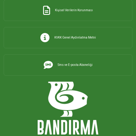
Kişisel Verilerin Korunması
KVKK Genel Aydınlatma Metni
Sms ve E-posta Aboneliği