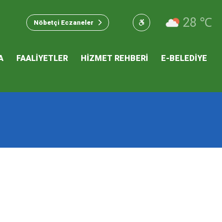
u Hizmet
28 ℃
Nöbetçi Eczaneler
 İKLİM
A
FAALİYETLER
HİZMET REHBERİ
E-BELEDİYE
mı