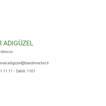
l ADIGÜZEL
rdımcısı
emal.adigüzel@bandirma.bel.tr
1 11 11 - Dahili: 1101