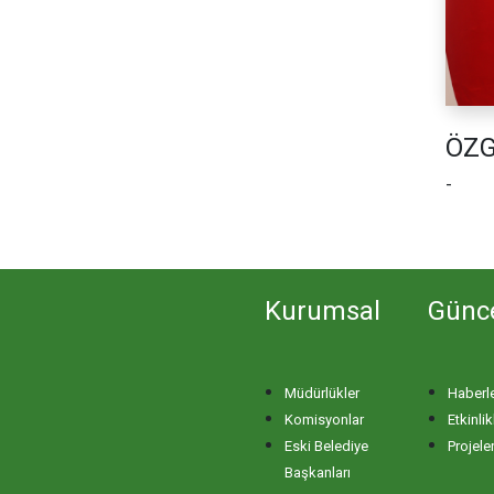
ÖZ
-
Kurumsal
Günc
Müdürlükler
Haberl
Komisyonlar
Etkinlik
Eski Belediye
Projele
Başkanları