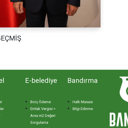
GEÇMİŞ
el
E-belediye
Bandırma
er
Borç Ödeme
Halk Masası
ler
Emlak Vergisi >
Bilgi Edinme
r
Arsa m2 Değeri
Sorgulama