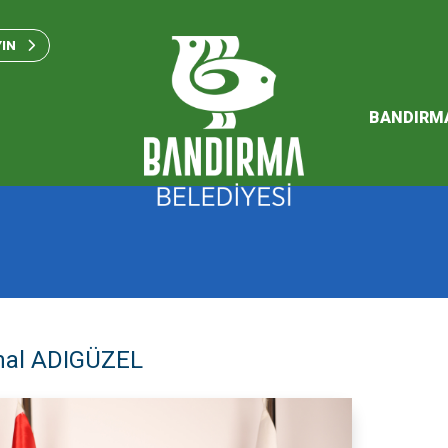
Bandırma Belediyesi Kam
Standartları 2023
YIN
SÜRDÜREBİLİR ENERJİ VE
EYLEM PLANI
BANDIRM
2026 Performans Progra
al ADIGÜZEL