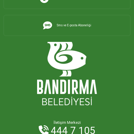
ORHANİYE MAHALLESİ
Sms ve E-posta Aboneliği
ÖMERLİ MAHALLESİ
PAŞABAYIR MAHALLESİ
PAŞAKENT MAHALLESİ
PAŞAKONAK MAHALLESİ
PAŞAMESCİT MAHALLESİ
SUNULLAH MAHALLESİ
İletişim Merkezi
444 7 105
ŞİRİNÇAVUŞ MAHALLESİ