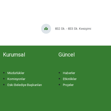
ERİKLİ MAHALLESİ
ESKİZİRAATLİ MAHALLESİ
832 Sk. - 833 Sk. Kesişimi
GÖLYAKA MAHALLESİ
Kurumsal
Güncel
GÜNAYDIN MAHALLESİ
HACI YUSUF MAHALLESİ
Müdürlükler
Haberler
Komisyonlar
Etkinlikler
HAYDAR ÇAVUŞ MAHALLESİ
Eski Belediye Başkanları
Projeler
HIDIRKÖY MAHALLESİ