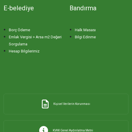
İHSANİYE MAHALLESİ
E-belediye
Bandırma
KAYACIK MAHALLESİ
Borç Ödeme
Halk Masası
KİRAZLI MAHALLESİ
Emlak Vergisi > Arsa m2 Değeri
Bilgi Edinme
Sorgulama
Hesap Bilgilerimiz
KUŞCENNETİ MAHALLESİ
KÜLEFLİ MAHALLESİ
LEVENT MAHALLESİ
Kişisel Verilerin Korunması
MAHBUBELER MAHALLESİ
MİSAKÇA MAHALLESİ
KVKK Genel Aydınlatma Metni