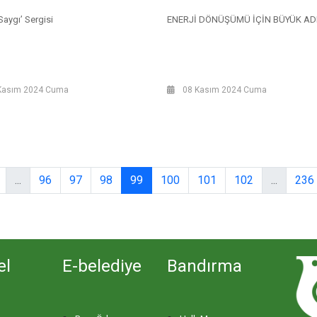
Saygı’ Sergisi
ENERJİ DÖNÜŞÜMÜ İÇİN BÜYÜK AD
Kasım 2024 Cuma
08 Kasım 2024 Cuma
...
96
97
98
99
100
101
102
...
236
el
E-belediye
Bandırma