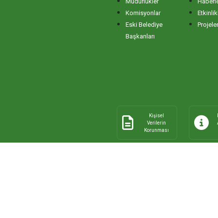
Müdürlükler
Haberl
Komisyonlar
Etkinlik
Eski Belediye
Projele
Başkanları
Kişisel
Verilerin
Korunması
© 2026 Tüm Hakları Saklıdır.
Bandır