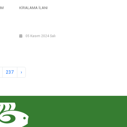
IM
KİRALAMA İLANI
05 Kasım 2024 Salı
237
›