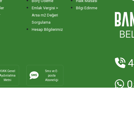
er
Borç Ödeme
Halk Masası
ler
Emlak Vergisi >
Bilgi Edinme
r
Arsa m2 Değeri
Sorgulama
Hesap Bilgilerimiz
4
KVKK Genel
Sms ve E-
Aydınlatma
posta
Metni
Aboneliği
0
E-Posta:
ha
Faks:
0266
ma Belediyesi - Bilgi İşlem Müdürlüğü