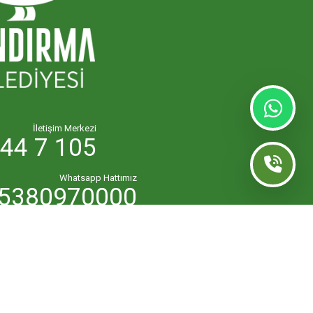
İletişim Merkezi
44 7 105
Whatsapp Hattımız
5380970000
lk.masasi@bandirma.bel.tr
7111144