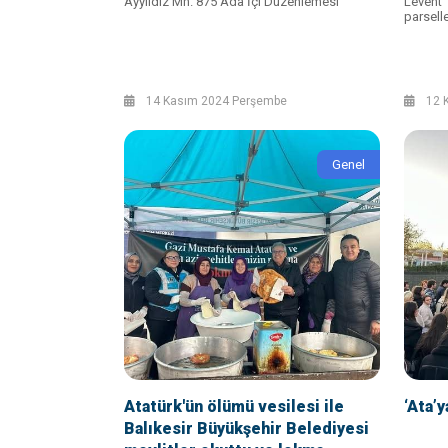
Ayyıldız Mh. 875 Ada İçi Düzenlemesi
Levent
parsell
14 Kasım 2024 Perşembe
12 K
Genel
Atatürk'ün ölümü vesilesi ile
‘Ata’y
Balıkesir Büyükşehir Belediyesi