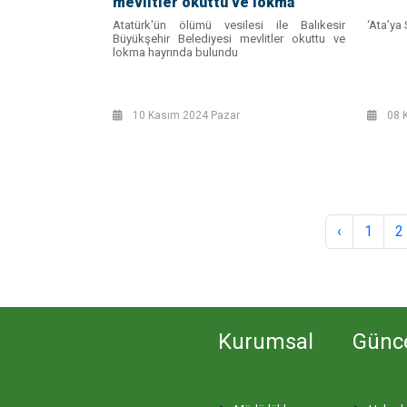
mevlitler okuttu ve lokma
hayrında bulundu
Atatürk'ün ölümü vesilesi ile Balıkesir
‘Ata’ya 
Büyükşehir Belediyesi mevlitler okuttu ve
lokma hayrında bulundu
10 Kasım 2024 Pazar
08 
‹
1
2
Kurumsal
Günc