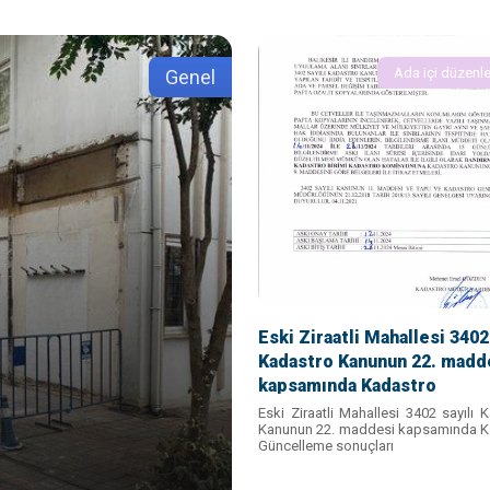
Ada içi düzenl
Genel
Eski Ziraatli Mahallesi 3402 
Kadastro Kanunun 22. madd
kapsamında Kadastro
Güncelleme sonuçları ilanı
Eski Ziraatli Mahallesi 3402 sayılı 
Kanunun 22. maddesi kapsamında K
Güncelleme sonuçları