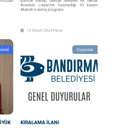
amızdan
Edincik Recep Gençer Mesleki ve Teknik
Anadolu Lisesi’nin hazırladığı 10 Kasım
Atatürk'ü anma programı
10 Kasım 2024 Pazar
Genel
Duyurular
ÜYÜK
KİRALAMA İLANI