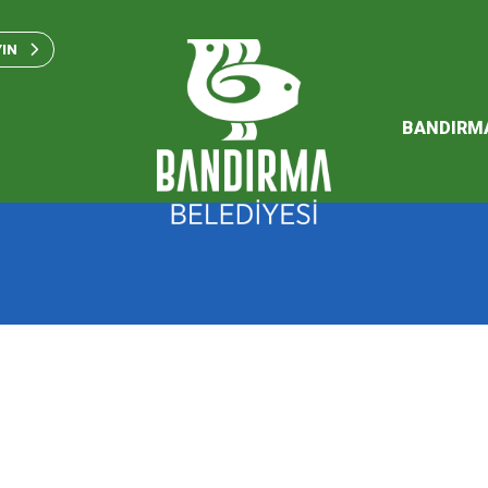
Bandırma Belediyesi Kam
Standartları 2023
YIN
SÜRDÜREBİLİR ENERJİ VE
EYLEM PLANI
BANDIRM
2026 Performans Progra