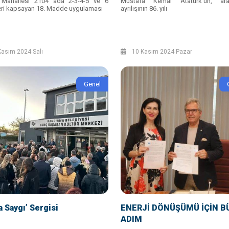
 Mahallesi 2104 ada 2-3-4-5 ve 6
Mustafa Kemal Atatürk’ün, ar
eri kapsayan 18. Madde uygulaması
ayrılışının 86. yılı
asım 2024 Salı
10 Kasım 2024 Pazar
Genel
a Saygı’ Sergisi
ENERJİ DÖNÜŞÜMÜ İÇİN B
ADIM