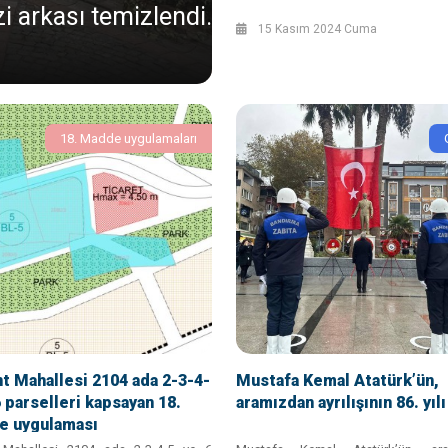
 arkası temizlendi.
15 Kasım 2024 Cuma
18. Madde uygulamaları
t Mahallesi 2104 ada 2-3-4-
Mustafa Kemal Atatürk’ün,
6 parselleri kapsayan 18.
aramızdan ayrılışının 86. yılı
e uygulaması