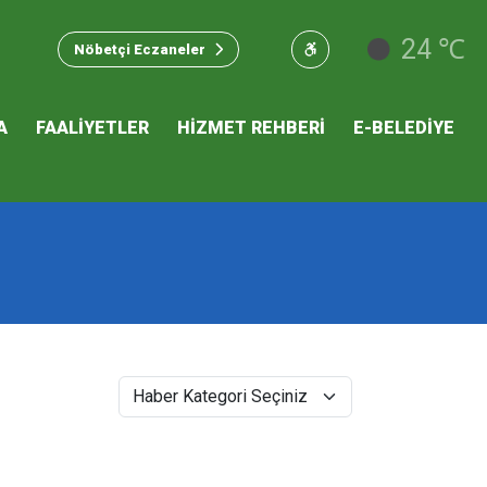
u Hizmet
24 ℃
Nöbetçi Eczaneler
 İKLİM
A
FAALİYETLER
HİZMET REHBERİ
E-BELEDİYE
mı