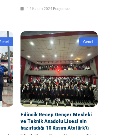
14 Kasım 2024 Perşembe
Genel
Genel
Edincik Recep Gençer Mesleki
ve Teknik Anadolu Lisesi’nin
hazırladığı 10 Kasım Atatürk'ü
anma programı