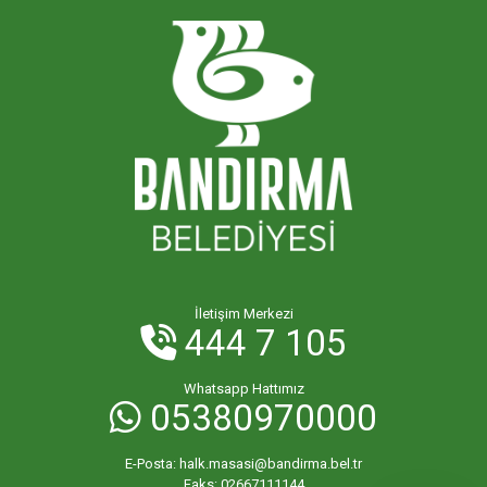
İletişim Merkezi
444 7 105
Whatsapp Hattımız
05380970000
E-Posta:
halk.masasi@bandirma.bel.tr
Faks:
02667111144