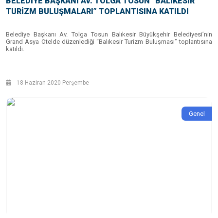
BELEDİYE BAŞKANI AV. TOLGA TOSUN “BALIKESİR
TURİZM BULUŞMALARI” TOPLANTISINA KATILDI
Belediye Başkanı Av. Tolga Tosun Balıkesir Büyükşehir Belediyesi’nin
Grand Asya Otelde düzenlediği “Balıkesir Turizm Buluşması” toplantısına
katıldı.
18 Haziran 2020 Perşembe
Genel