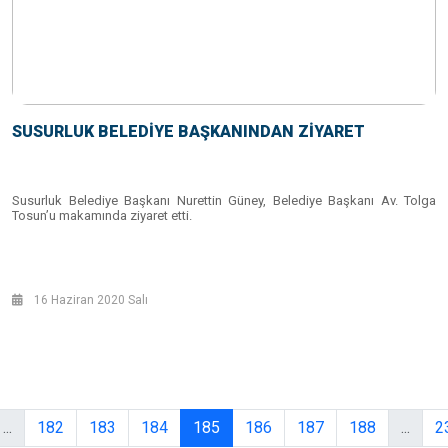
SUSURLUK BELEDİYE BAŞKANINDAN ZİYARET
Susurluk Belediye Başkanı Nurettin Güney, Belediye Başkanı Av. Tolga
Tosun’u makamında ziyaret etti.
16 Haziran 2020 Salı
...
182
183
184
185
186
187
188
...
2