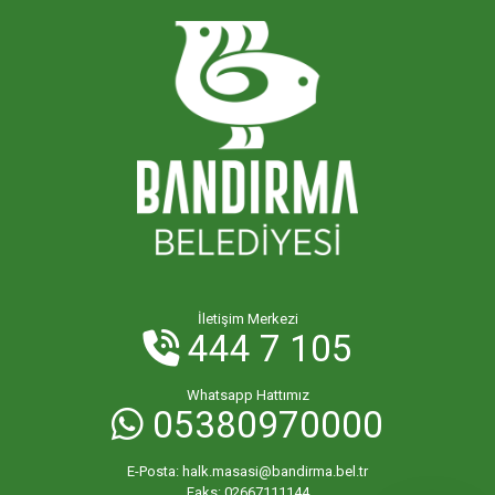
İletişim Merkezi
444 7 105
Whatsapp Hattımız
05380970000
E-Posta:
halk.masasi@bandirma.bel.tr
Faks:
02667111144