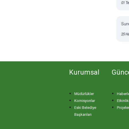
01 T
Sunu
25 H
Kurumsal
Günc
Müdürlükler
Haberl
Komisyonlar
Etkinlik
Eski Belediye
Projele
Başkanları