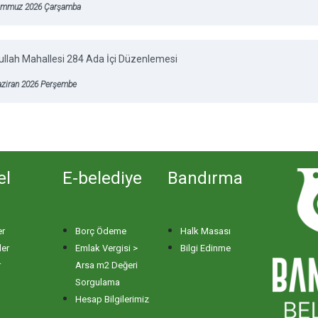
emmuz 2026 Çarşamba
llah Mahallesi 284 Ada İçi Düzenlemesi
aziran 2026 Perşembe
el
E-belediye
Bandırma
er
Borç Ödeme
Halk Masası
ler
Emlak Vergisi >
Bilgi Edinme
r
Arsa m2 Değeri
Sorgulama
Hesap Bilgilerimiz