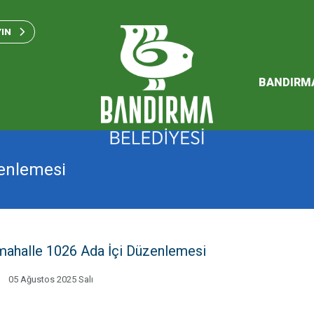
Bandırma Belediyesi Kam
Standartları 2023
YIN
SÜRDÜREBİLİR ENERJİ VE
EYLEM PLANI
BANDIRM
2026 Performans Progra
zenlemesi
mahalle 1026 Ada İçi Düzenlemesi
05 Ağustos 2025 Salı