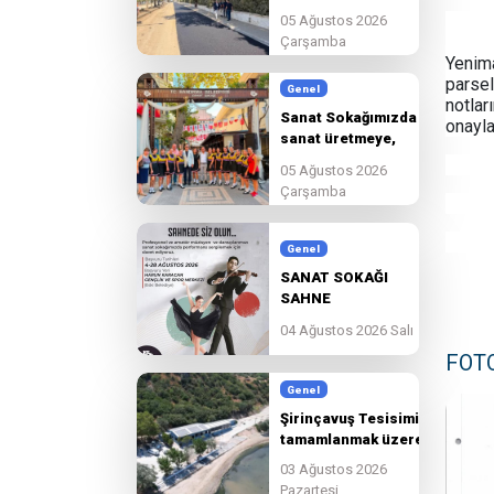
edeceğiz.
05 Ağustos 2026
Çarşamba
Yenima
parsel
Genel
notla
Sanat Sokağımızda
onayl
sanat üretmeye,
paylaşmaya ve
05 Ağustos 2026
birlikte
Çarşamba
güzelleşmeye devam
ediyoruz.
Genel
SANAT SOKAĞI
SAHNE
BAŞVURULARI
04 Ağustos 2026 Salı
BAŞLADI!
FOT
Genel
Şirinçavuş Tesisimiz
tamamlanmak üzere.
03 Ağustos 2026
Pazartesi