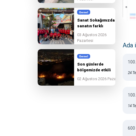
Genel
Sanat Sokağımızda
sanatın farklı
renklerini
03 Ağustos 2026
hemşehrilerimizle
Pazartesi
buluşturuyoruz.
Ada 
Genel
100.
Son günlerde
bölgemizde etkili
24 T
olan yangınlara
02 Ağustos 2026 Pazar
karşı tüm
ekiplerimiz, ilgili
kurumlarla tam
100.
koordinasyon içinde
sahada görev
14 T
yapmaya devam
etmektedir.
600 