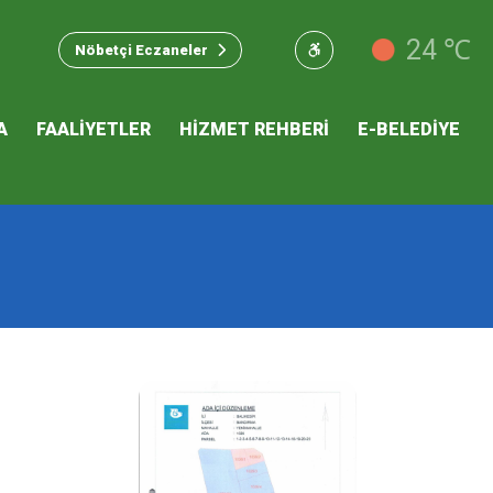
u Hizmet
24 ℃
Nöbetçi Eczaneler
 İKLİM
A
FAALİYETLER
HİZMET REHBERİ
E-BELEDİYE
mı