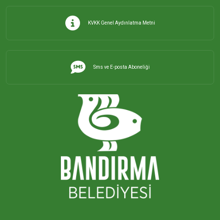
KVKK Genel Aydınlatma Metni
Sms ve E-posta Aboneliği