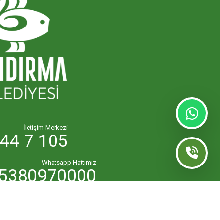
İletişim Merkezi
44 7 105
Whatsapp Hattımız
5380970000
lk.masasi@bandirma.bel.tr
7111144