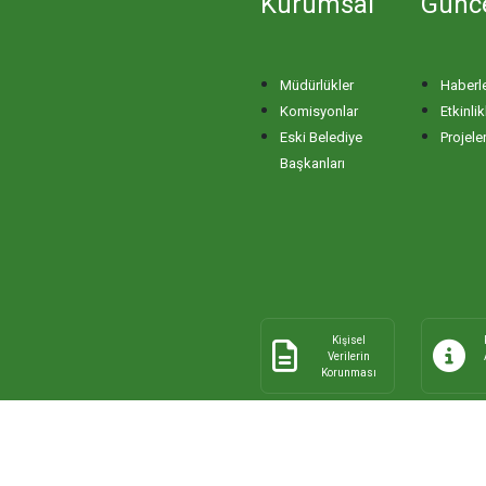
Kurumsal
Günc
Müdürlükler
Haberl
Komisyonlar
Etkinlik
Eski Belediye
Projele
Başkanları
Kişisel
Verilerin
Korunması