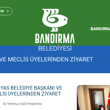
Bandırma Belediyesi Kam
Standartları 2023
YIN
SÜRDÜREBİLİR ENERJİ VE
EYLEM PLANI
BANDIRM
2026 Performans Progra
VE MECLİS ÜYELERİNDEN ZİYARET
YAS BELEDİYE BAŞKANI VE
LİS ÜYELERİNDEN ZİYARET
02 Temmuz 2020 Perşembe