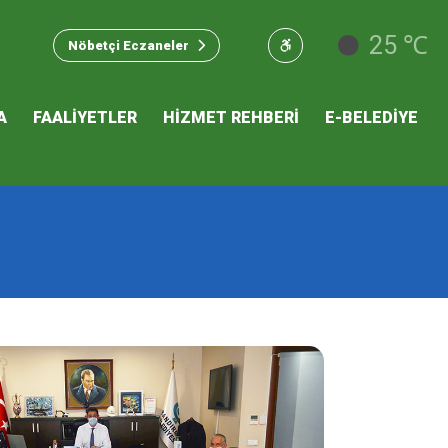
u Hizmet
25 ℃
Nöbetçi Eczaneler
 İKLİM
A
FAALİYETLER
HİZMET REHBERİ
E-BELEDİYE
mı