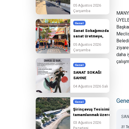
edeceğiz.
05 Ağustos 2026
Çarşamba
MANYA
ÜYELE
Genel
Başka
Sanat Sokağımızda
Meclis
sanat üretmeye,
Beled
paylaşmaya ve
05 Ağustos 2026
birlikte
ziyare
Çarşamba
güzelleşmeye devam
daha i
ediyoruz.
çalışm
Genel
SANAT SOKAĞI
SAHNE
BAŞVURULARI
04 Ağustos 2026 Salı
BAŞLADI!
Gene
Genel
Şirinçavuş Tesisimiz
tamamlanmak üzere.
SAN
03 Ağustos 2026
31 T
Pazartesi