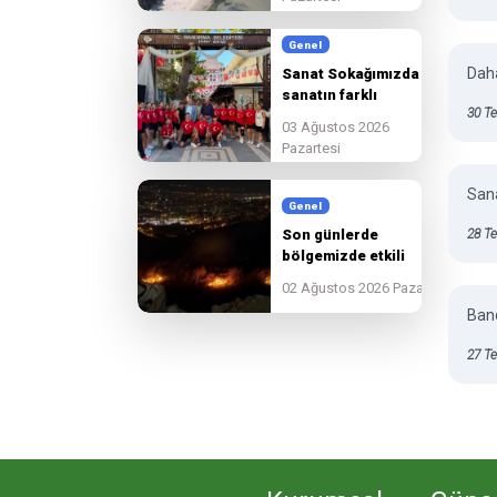
Genel
Daha
Sanat Sokağımızda
sanatın farklı
30 T
renklerini
03 Ağustos 2026
hemşehrilerimizle
Pazartesi
buluşturuyoruz.
Sana
Genel
Son günlerde
28 T
bölgemizde etkili
olan yangınlara
02 Ağustos 2026 Pazar
karşı tüm
Band
ekiplerimiz, ilgili
kurumlarla tam
27 T
koordinasyon içinde
sahada görev
yapmaya devam
etmektedir.