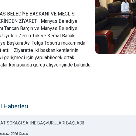
S BELEDİYE BAŞKANI VE MECLİS
RİNDEN ZİYARET Manyas Belediye
nı Tancan Barçın ve Manyas Belediye
 Üyeleri Zerrin Tok ve Kemal Bacak
iye Başkanı Av. Tolga Tosun’u makamında
t etti. Ziyarette iki başkan kentlerinin
yi gelişmesi için yapılabilecek ortak
alar konusunda görüş alışverişinde bulundu.
l Haberleri
AT SOKAĞI SAHNE BAŞVURULARI BAŞLADI!
emmuz 2026 Cuma