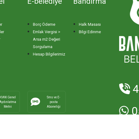
el
E-belediye
Bandırma
er
Borç Ödeme
Halk Masası
ler
Emlak Vergisi >
Bilgi Edinme
r
Arsa m2 Değeri
Sorgulama
Hesap Bilgilerimiz
4
KVKK Genel
Sms ve E-
Aydınlatma
posta
Metni
Aboneliği
0
E-Posta:
ha
Faks:
0266