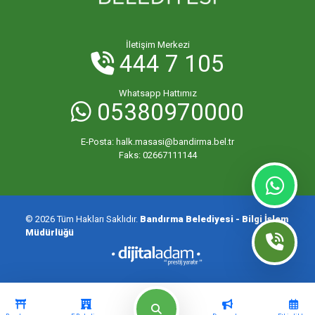
İletişim Merkezi
444 7 105
Whatsapp Hattımız
05380970000
E-Posta:
halk.masasi@bandirma.bel.tr
Faks:
02667111144
© 2026 Tüm Hakları Saklıdır.
Bandırma Belediyesi - Bilgi İşlem
Müdürlüğü