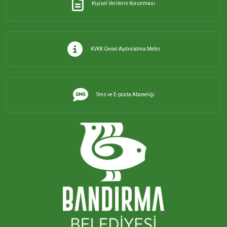
Kişisel Verilerin Korunması
KVKK Genel Aydınlatma Metni
Sms ve E-posta Aboneliği