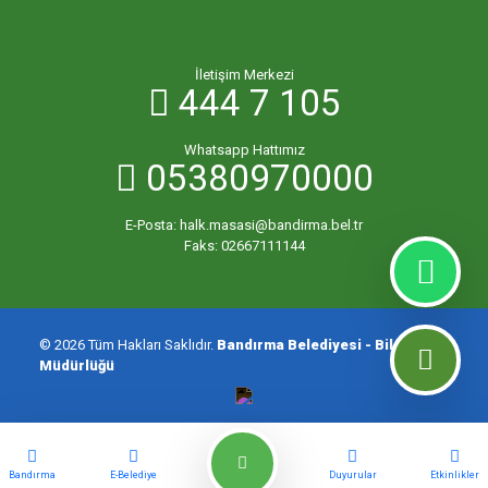
İletişim Merkezi
444 7 105
Whatsapp Hattımız
05380970000
E-Posta:
halk.masasi@bandirma.bel.tr
Faks:
02667111144
© 2026 Tüm Hakları Saklıdır.
Bandırma Belediyesi - Bilgi İşlem
Müdürlüğü
Bandırma
E-Belediye
Duyurular
Etkinlikler