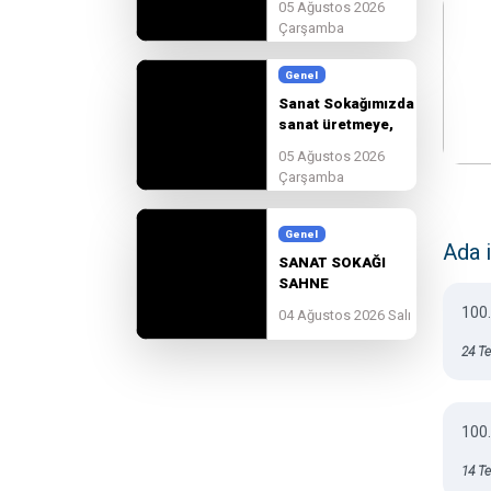
05 Ağustos 2026
Çarşamba
Genel
Sanat Sokağımızda
sanat üretmeye,
paylaşmaya ve
05 Ağustos 2026
birlikte
Çarşamba
güzelleşmeye devam
ediyoruz.
Genel
Ada 
SANAT SOKAĞI
SAHNE
BAŞVURULARI
100.
04 Ağustos 2026 Salı
BAŞLADI!
24 T
100.
14 T