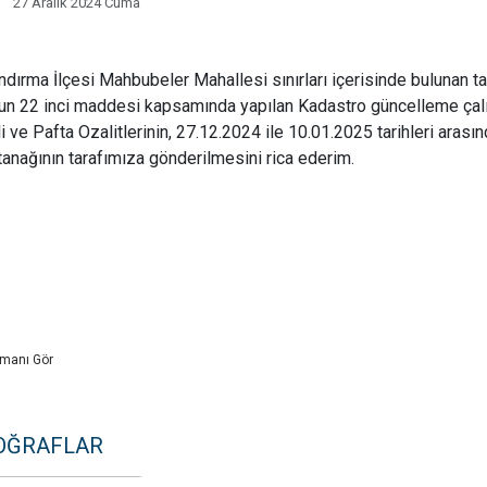
27 Aralık 2024 Cuma
ma İlçesi Mahbubeler Mahallesi sınırları içerisinde bulunan ta
n 22 inci maddesi kapsamında yapılan Kadastro güncelleme çalış
i ve Pafta Ozalitlerinin, 27.12.2024 ile 10.01.2025 tarihleri aras
utanağının tarafımıza gönderilmesini rica ederim.
manı Gör
OĞRAFLAR