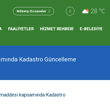
u Hizmet
28 ℃
Nöbetçi Eczaneler
 İKLİM
A
FAALİYETLER
HİZMET REHBERİ
E-BELEDİYE
mı
samında Kadastro Güncelleme
. maddesi kapsamında Kadastro