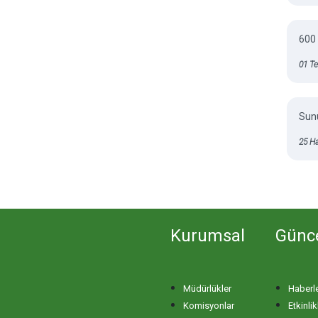
600 
01 T
Sunu
25 H
Kurumsal
Günc
Müdürlükler
Haberl
Komisyonlar
Etkinlik