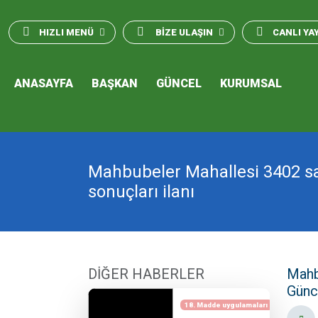
HIZLI MENÜ
BİZE ULAŞIN
CANLI YA
ANASAYFA
BAŞKAN
GÜNCEL
KURUMSAL
Mahbubeler Mahallesi 3402 s
sonuçları ilanı
DİĞER HABERLER
Mahb
Günc
18. Madde uygulamaları