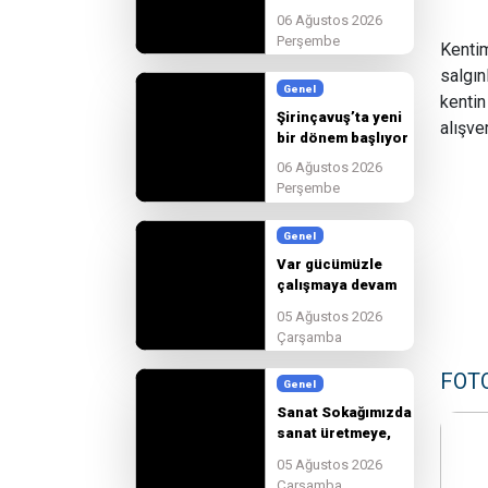
son hazırlıkları
06 Ağustos 2026
tamamlıyoruz
Perşembe
Kentim
salgın
Genel
kentin
Şirinçavuş’ta yeni
alışve
bir dönem başlıyor
06 Ağustos 2026
Perşembe
Genel
Var gücümüzle
çalışmaya devam
edeceğiz.
05 Ağustos 2026
Çarşamba
FOT
Genel
Sanat Sokağımızda
sanat üretmeye,
paylaşmaya ve
05 Ağustos 2026
birlikte
Çarşamba