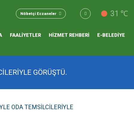
u Hizmet
31 ℃
Nöbetçi Eczaneler
 İKLİM
A
FAALİYETLER
HİZMET REHBERİ
E-BELEDİYE
mı
LCİLERİYLE GÖRÜŞTÜ.
İYLE ODA TEMSİLCİLERİYLE