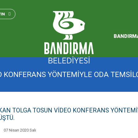
Bandırma Belediyesi Kam
Standartları 2023
YIN
SÜRDÜREBİLİR ENERJİ VE
EYLEM PLANI
BANDIRM
2026 Performans Progra
VİDEO KONFERANS YÖNTEMİYLE ODA TEMSİ
​​​BAŞKAN TOLGA TOSUN VİDEO KONFERANS YÖNTEM
ÜŞTÜ.
07 Nisan 2020 Salı