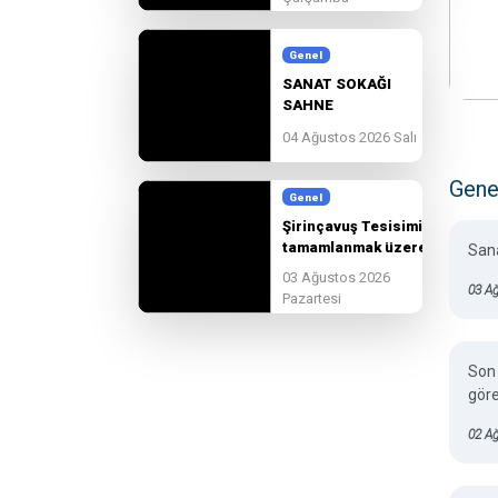
güzelleşmeye devam
ediyoruz.
Genel
SANAT SOKAĞI
SAHNE
BAŞVURULARI
04 Ağustos 2026 Salı
BAŞLADI!
Gene
Genel
Şirinçavuş Tesisimiz
tamamlanmak üzere.
Sana
03 Ağustos 2026
03 Ağ
Pazartesi
Son 
gör
02 A