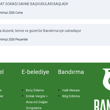
AT SOKAĞI SAHNE BAŞVURULARI BAŞLADI!
emmuz 2026 Cuma
 düzenli, temiz ve güzel bir Bandırma için sahadayız
emmuz 2026 Perşembe
el
E-belediye
Bandırma
er
Borç Ödeme
Halk Masası
ler
Emlak Vergisi >
Bilgi Edinme
r
Arsa m2 Değeri
Sorgulama