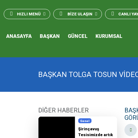
HIZLI MENÜ
BİZE ULAŞIN
CANLI YA
ANASAYFA
BAŞKAN
GÜNCEL
KURUMSAL
​​​​​​​BAŞKAN TOLGA TOSUN 
DİĞER HABERLER
​​​​
GÖR
Genel
Şirinçavuş
Tesisimizde artık