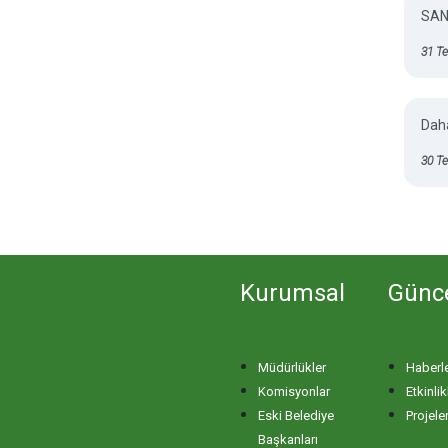
SAN
31 T
Daha
30 T
Kurumsal
Günc
Müdürlükler
Haberl
Komisyonlar
Etkinlik
Eski Belediye
Projele
Başkanları