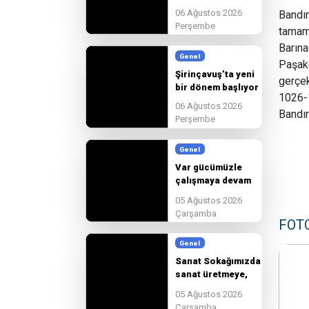
son hazırlıkları
06 Ağustos 2026
Bandır
tamamlıyoruz
Perşembe
tamaml
Barına
Genel
Paşak
Şirinçavuş’ta yeni
gerçek
bir dönem başlıyor
1026-1
06 Ağustos 2026
Bandır
Perşembe
Genel
Var gücümüzle
çalışmaya devam
edeceğiz.
05 Ağustos 2026
Çarşamba
FOT
Genel
Sanat Sokağımızda
sanat üretmeye,
paylaşmaya ve
05 Ağustos 2026
birlikte
Çarşamba