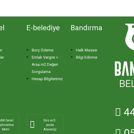
el
E-belediye
Bandırma
er
Borç Ödeme
Halk Masası
ler
Emlak Vergisi >
Bilgi Edinme
r
Arsa m2 Değeri
Sorgulama
Hesap Bilgilerimiz
44
VKK Genel
Sms ve E-
ydınlatma
posta
05
Metni
Aboneliği