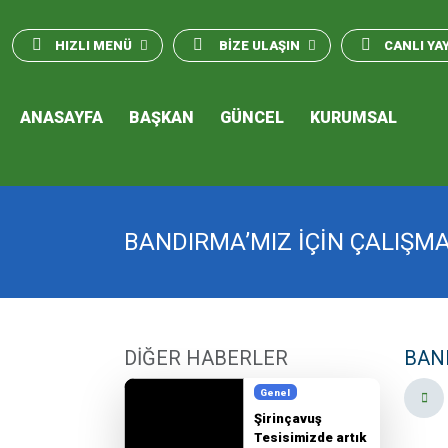
HIZLI MENÜ
BİZE ULAŞIN
CANLI YA
ANASAYFA
BAŞKAN
GÜNCEL
KURUMSAL
BANDIRMA’MIZ İÇİN ÇALIŞM
DİĞER HABERLER
BAN
Genel
Şirinçavuş
Tesisimizde artık