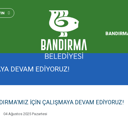
Bandırma Belediyesi Kam
Standartları 2023
YIN
SÜRDÜREBİLİR ENERJİ VE
EYLEM PLANI
BANDIRM
2026 Performans Progra
AYA DEVAM EDİYORUZ!
DIRMA’MIZ İÇİN ÇALIŞMAYA DEVAM EDİYORUZ!
04 Ağustos 2025 Pazartesi