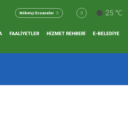
u Hizmet
25 ℃
Nöbetçi Eczaneler
 İKLİM
A
FAALİYETLER
HİZMET REHBERİ
E-BELEDİYE
mı