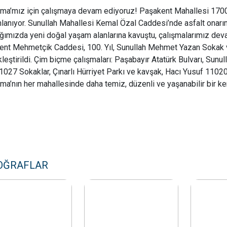
ma’mız için çalışmaya devam ediyoruz! Paşakent Mahallesi 1700
anıyor. Sunullah Mahallesi Kemal Özal Caddesi’nde asfalt onarım
ğımızda yeni doğal yaşam alanlarına kavuştu, çalışmalarımız deva
ent Mehmetçik Caddesi, 100. Yıl, Sunullah Mehmet Yazan Sokak 
leştirildi. Çim biçme çalışmaları: Paşabayır Atatürk Bulvarı, Sunul
027 Sokaklar, Çınarlı Hürriyet Parkı ve kavşak, Hacı Yusuf 11020
ma’nın her mahallesinde daha temiz, düzenli ve yaşanabilir bir ke
OĞRAFLAR