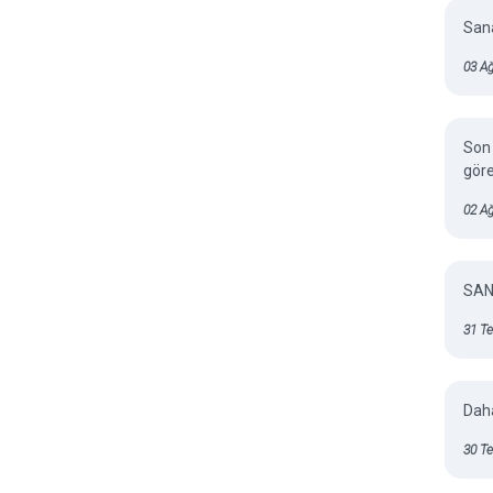
Sana
03 Ağ
Son 
gör
02 A
SAN
31 T
Daha
30 T