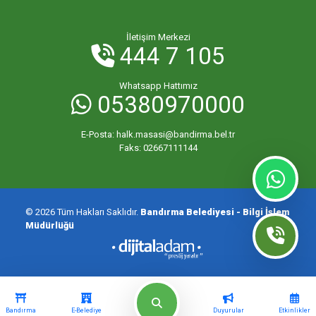
İletişim Merkezi
444 7 105
Whatsapp Hattımız
05380970000
E-Posta:
halk.masasi@bandirma.bel.tr
Faks:
02667111144
© 2026 Tüm Hakları Saklıdır.
Bandırma Belediyesi - Bilgi İşlem
Müdürlüğü
Bandırma
E-Belediye
Duyurular
Etkinlikler