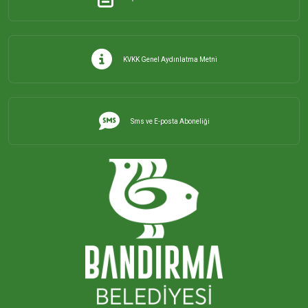
KVKK Genel Aydınlatma Metni
Sms ve E-posta Aboneliği