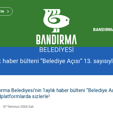
Bandırma Belediyesi Kam
Standartları 2023
YIN
SÜRDÜREBİLİR ENERJİ VE
EYLEM PLANI
BANDIRM
2026 Performans Progra
haber bülteni “Belediye Açısı” 13. sayısıyla
rma Belediyesi’nin 1aylık haber bülteni “Belediye Açı
alplatformlarda sizlerle!
07 Temmuz 2026 Salı