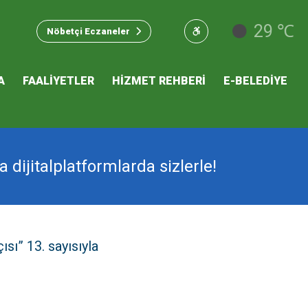
u Hizmet
29 ℃
Nöbetçi Eczaneler
 İKLİM
A
FAALİYETLER
HİZMET REHBERİ
E-BELEDİYE
mı
 dijitalplatformlarda sizlerle!
sı” 13. sayısıyla