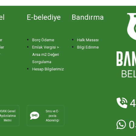
el
E-belediye
Bandırma
er
Borç Ödeme
Halk Masası
ler
Emlak Vergisi >
Bilgi Edinme
r
Arsa m2 Değeri
Sorgulama
Hesap Bilgilerimiz
4
KVKK Genel
Sms ve E-
Aydınlatma
posta
Metni
Aboneliği
0