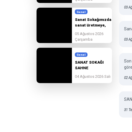
03 Ağ
Genel
Sanat Sokağımızda
sanat üretmeye,
Sana
paylaşmaya ve
05 Ağustos 2026
birlikte
Çarşamba
03 Ağ
güzelleşmeye devam
ediyoruz.
Genel
Son 
SANAT SOKAĞI
gör
SAHNE
BAŞVURULARI
04 Ağustos 2026 Salı
02 A
BAŞLADI!
SAN
31 T