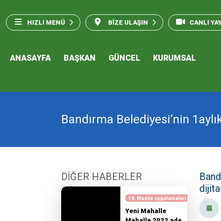
HIZLI MENÜ
BİZE ULAŞIN
CANLI YA
ANASAYFA
BAŞKAN
GÜNCEL
KURUMSAL
Bandırma Belediyesi’nin 1aylık 
DİĞER HABERLER
Bandı
dijit
18. Madde uygulamaları
Yeni Mahalle
Mahalle 2032 ada