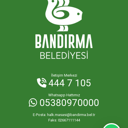
İletişim Merkezi
444 7 105
Whatsapp Hattımız
05380970000
E-Posta:
halk.masasi@bandirma.bel.tr
Faks:
02667111144