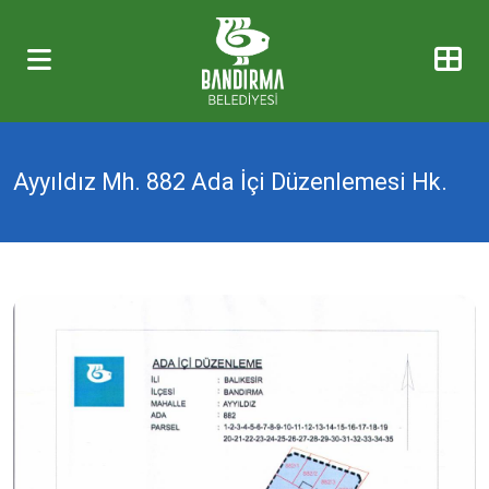
Ayyıldız Mh. 882 Ada İçi Düzenlemesi Hk.